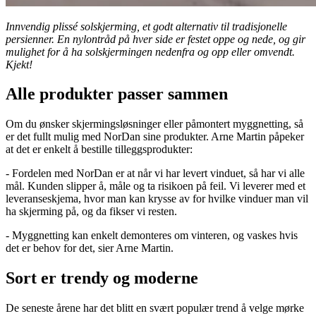
Innvendig plissé solskjerming, et godt alternativ til tradisjonelle
persienner. En nylontråd på hver side er festet oppe og nede, og gir
mulighet for å ha solskjermingen nedenfra og opp eller omvendt.
Kjekt!
Alle produkter passer sammen
Om du ønsker skjermingsløsninger eller påmontert myggnetting, så
er det fullt mulig med NorDan sine produkter. Arne Martin påpeker
at det er enkelt å bestille tilleggsprodukter:
- Fordelen med NorDan er at når vi har levert vinduet, så har vi alle
mål. Kunden slipper å, måle og ta risikoen på feil. Vi leverer med et
leveranseskjema, hvor man kan krysse av for hvilke vinduer man vil
ha skjerming på, og da fikser vi resten.
- Myggnetting kan enkelt demonteres om vinteren, og vaskes hvis
det er behov for det, sier Arne Martin.
Sort er trendy og moderne
De seneste årene har det blitt en svært populær trend å velge mørke