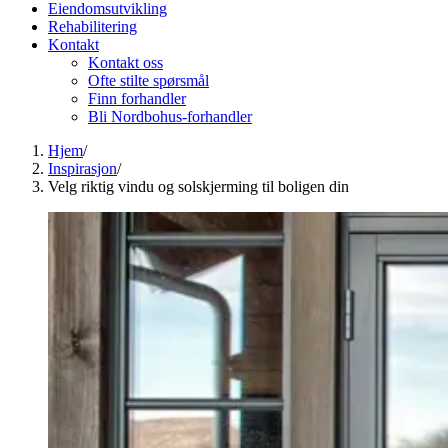
Eiendomsutvikling
Rehabilitering
Kontakt
Kontakt oss
Ofte stilte spørsmål
Finn forhandler
Bli Nordbohus-forhandler
Hjem
/
Inspirasjon
/
Velg riktig vindu og solskjerming til boligen din