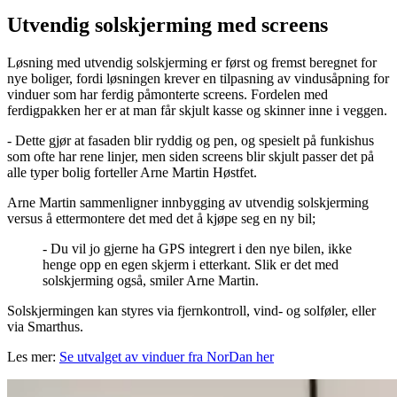
Utvendig solskjerming med screens
Løsning med utvendig solskjerming er først og fremst beregnet for
nye boliger, fordi løsningen krever en tilpasning av vindusåpning for
vinduer som har ferdig påmonterte screens. Fordelen med
ferdigpakken her er at man får skjult kasse og skinner inne i veggen.
- Dette gjør at fasaden blir ryddig og pen, og spesielt på funkishus
som ofte har rene linjer, men siden screens blir skjult passer det på
alle typer bolig forteller Arne Martin Høstfet.
Arne Martin sammenligner innbygging av utvendig solskjerming
versus å ettermontere det med det å kjøpe seg en ny bil;
- Du vil jo gjerne ha GPS integrert i den nye bilen, ikke
henge opp en egen skjerm i etterkant. Slik er det med
solskjerming også, smiler Arne Martin.
Solskjermingen kan styres via fjernkontroll, vind- og solføler, eller
via Smarthus.
Les mer:
Se utvalget av vinduer fra NorDan her