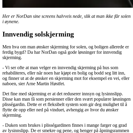
Her er NorDan sine screens halvveis nede, slik at man ikke får solen
i øynene.
Innvendig solskjerming
Men hva om man ønsker skjerming for solen, og boligen allerede er
ferdig bygd? Da har NorDan også gode løsninger for innvendig
skjerming.
- Vi ser ofte at man velger en innvendig skjerming på hus som
rehabiliteres, eller når noen har kjøpt en bolig og bodd seg litt inn,
og finner ut at de ønsker en skjerming mot for eksempel en vei, eller
naboen, sier Arne Martin Høstfet.
Det fine med skjerming er at det reduserer innsyn og lysinnslipp.
Disse kan man få som persienner eller den svært populære løsningen
plisségardin. Dette er et fleksibelt system som gir deg mulighet til å
flytte de opp eller ned på vinduet, avhengig av hvor du ønsker
skjerming.
- Duken som brukes i plisségardinen finnes i mange farger og grad
av lysinnslipp. De er smekre og pene, og henger på åpningsrammen