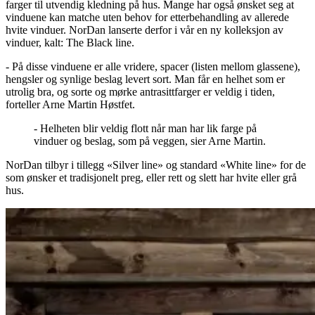
farger til utvendig kledning på hus. Mange har også ønsket seg at
vinduene kan matche uten behov for etterbehandling av allerede
hvite vinduer. NorDan lanserte derfor i vår en ny kolleksjon av
vinduer, kalt: The Black line.
- På disse vinduene er alle vridere, spacer (listen mellom glassene),
hengsler og synlige beslag levert sort. Man får en helhet som er
utrolig bra, og sorte og mørke antrasittfarger er veldig i tiden,
forteller Arne Martin Høstfet.
- Helheten blir veldig flott når man har lik farge på
vinduer og beslag, som på veggen, sier Arne Martin.
NorDan tilbyr i tillegg «Silver line» og standard «White line» for de
som ønsker et tradisjonelt preg, eller rett og slett har hvite eller grå
hus.