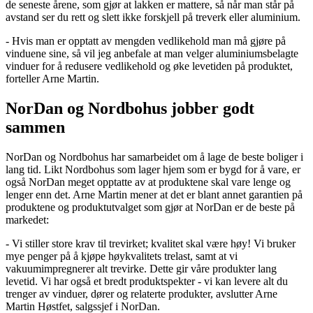
de seneste årene, som gjør at lakken er mattere, så når man står på
avstand ser du rett og slett ikke forskjell på treverk eller aluminium.
- Hvis man er opptatt av mengden vedlikehold man må gjøre på
vinduene sine, så vil jeg anbefale at man velger aluminiumsbelagte
vinduer for å redusere vedlikehold og øke levetiden på produktet,
forteller Arne Martin.
NorDan og Nordbohus jobber godt
sammen
NorDan og Nordbohus har samarbeidet om å lage de beste boliger i
lang tid. Likt Nordbohus som lager hjem som er bygd for å vare, er
også NorDan meget opptatte av at produktene skal vare lenge og
lenger enn det. Arne Martin mener at det er blant annet garantien på
produktene og produktutvalget som gjør at NorDan er de beste på
markedet:
- Vi stiller store krav til trevirket; kvalitet skal være høy! Vi bruker
mye penger på å kjøpe høykvalitets trelast, samt at vi
vakuumimpregnerer alt trevirke. Dette gir våre produkter lang
levetid. Vi har også et bredt produktspekter - vi kan levere alt du
trenger av vinduer, dører og relaterte produkter, avslutter Arne
Martin Høstfet, salgssjef i NorDan.