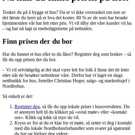
Tenker du på å bygge et hus? Da er vi ikke overrasket om noe av
det første du lurer på er hva det koster. 80 % av de som har besøkt
hjemmesiden vår har lett etter pris. Vi vil tilby det våre kunder vil ha
– og har nå lagt ut eneboligprisene på nettsiden.
Finn prisen der du bor
Har du funnet et hus eller to du liker? Registrer deg som bruker – så
får du opp prisen der du bor.
– Vi vil selvfølgelig at det skal være lett for folk å finne det de leter
etter når de besøker nettsidene våre. Derfor har vi laget en slags
nettbutikk for hus, forteller Christian Heger, salgs- og markedssjef i
Nordbohus.
Så enkelt er det:
Registrer deg
, så får du opp lokale priser i husoversikten. Du
er anonym helt til du klikker på «avtal møte» eller «kontakt
oss». Klikk og kikk så mye du vil.
Kryss av for at du er klar for et møte, så setter vi deg i kontakt
med din lokale Nordbohusforhandler som svarer på spørsmål
du har og hjelper deg videre.