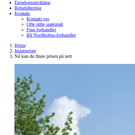
Eiendomsutvikling
Rehabilitering
Kontakt
Kontakt oss
Ofte stilte spørsmål
Finn forhandler
Bli Nordbohus-forhandler
Hjem
/
Inspirasjon
/
Nå kan du finne prisen på nett