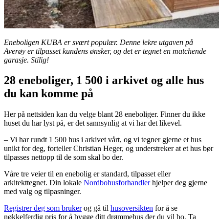
Eneboligen KUBA er svært populær. Denne lekre utgaven på
Averøy er tilpasset kundens ønsker, og det er tegnet en matchende
garasje. Stilig!
28 eneboliger, 1 500 i arkivet og alle hus
du kan komme på
Her på nettsiden kan du velge blant 28 eneboliger. Finner du ikke
huset du har lyst på, er det sannsynlig at vi har det likevel.
– Vi har rundt 1 500 hus i arkivet vårt, og vi tegner gjerne et hus
unikt for deg, forteller Christian Heger, og understreker at et hus bør
tilpasses nettopp til de som skal bo der.
Våre tre veier til en enebolig er standard, tilpasset eller
arkitekttegnet. Din lokale
Nordbohusforhandler
hjelper deg gjerne
med valg og tilpasninger.
Registrer deg som bruker
og gå til
husoversikten
for å se
nøkkelferdig pris for å bygge ditt drømmehus der du vil bo. Ta