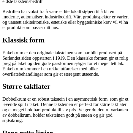
eldste taksteinsbedrift.
Bedriften har vokst fra å være et lite lokalt støperi til å bli en
moderne, automatisert industribedrift. Vårt produktspekter er variert
og uansett arkitektoniske, estetiske eller byggtekniske krav vil vi ha
et produkt som passer ditt hus.
Klassisk form
Enkelkrum er den originale taksteinen som har blitt produsert på
Sørlandet siden oppstarten i 1919. Den klassiske formen gir et rolig
preg på taket og den gode passformen sørger for et meget tett tak.
Enkelkrum kommer i en rekke utførelser med ulike
overflatebehandlinger som gir et særegent utseende.
Større takflater
Dobbelkrum er en robust takstein i en asymmetrisk form, som gir et
levende spill i taket. Denne taksteinen er perfekt for større takflater
og et meget holdbart produkt til lav pris. Velger du den ru varianten
av dobbelkrum, holder taksteinen godt på snøen og gir god
snøsikring.