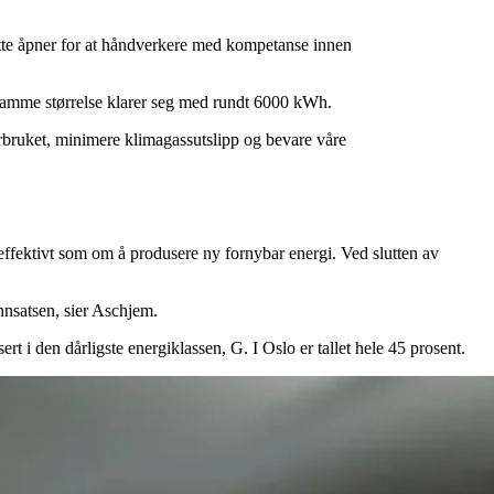
Dette åpner for at håndverkere med kompetanse innen
 samme størrelse klarer seg med rundt 6000 kWh.
rbruket, minimere klimagassutslipp og bevare våre
 effektivt som om å produsere ny fornybar energi. Ved slutten av
innsatsen, sier Aschjem.
t i den dårligste energiklassen, G. I Oslo er tallet hele 45 prosent.