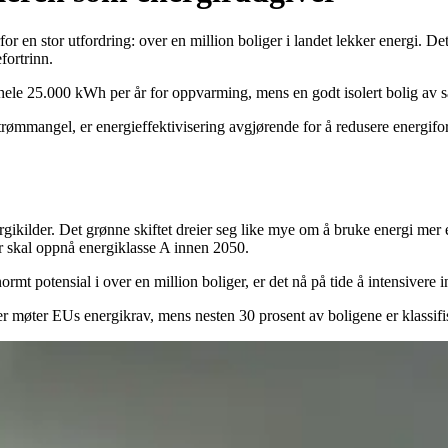
or en stor utfordring: over en million boliger i landet lekker energi. 
fortrinn.
å hele 25.000 kWh per år for oppvarming, mens en godt isolert bolig av
rømmangel, er energieffektivisering avgjørende for å redusere energifo
ergikilder. Det grønne skiftet dreier seg like mye om å bruke energi mer
er skal oppnå energiklasse A innen 2050.
normt potensial i over en million boliger, er det nå på tide å intensivere 
r møter EUs energikrav, mens nesten 30 prosent av boligene er klassifiser