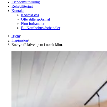
Eiendomsutvikling
Rehabilitering
Kontakt
Kontakt oss
Ofte stilte spørsmål
Finn forhandler
Bli Nordbohus-forhandler
Hjem
/
Inspirasjon
/
Energieffektive hjem i norsk klima