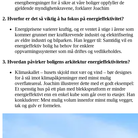
energiberegninger for å sikre at våre boliger oppfyller de
gjeldende myndighetskravene, forklarer Joachim
2.
Hvorfor
er det så viktig å ha fokus på energieffektivitet?
Energiprisene varierer kraftig, og er ventet å stige i årene som
kommer grunnet mer kraftkrevende industri og elektrifisering
av eldre industri og bilparken. Han legger til: Samtidig vil en
energieffektiv bolig ha behov for enklere
oppvarmingssystemer som må driftes og vedlikeholdes.
3. Hvordan påvirker boligens arkitektur energieffektiviteten?
Klimaskallet – husets skjold mot vær og vind – bør designes
for å stå imot klimapåkjenninger med minst mulig
overflateareal. Joachim illustrerer dette med et godt eksempel:
Et spenstig hus på ett plan med blekksprutform er mindre
energieffektivt enn en enkel kube som går over to etasjer. Han
konkluderer: Mest mulig volum innenfor minst mulig vegger,
tak og gulv er formelen.