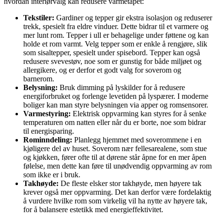
hvordan interiørvalg kan redusere varmetapet:
Tekstiler:
Gardiner og tepper gir ekstra isolasjon og reduserer
trekk, spesielt fra eldre vinduer. Dette bidrar til et varmere og
mer lunt rom. Tepper i ull er behagelige under føttene og kan
holde et rom varmt. Velg tepper som er enkle å rengjøre, slik
som sisaltepper, spesielt under spisebord. Tepper kan også
redusere svevestøv, noe som er gunstig for både miljøet og
allergikere, og er derfor et godt valg for soverom og
barnerom.
Belysning:
Bruk dimming på lyskilder for å redusere
energiforbruket og forlenge levetiden på lyspærer. I moderne
boliger kan man styre belysningen via apper og romsensorer.
Varmestyring:
Elektrisk oppvarming kan styres for å senke
temperaturen om natten eller når du er borte, noe som bidrar
til energisparing.
Rominndeling:
Planlegg hjemmet med soverommene i en
kjøligere del av huset. Soverom nær fellesarealene, som stue
og kjøkken, fører ofte til at dørene står åpne for en mer åpen
følelse, men dette kan føre til unødvendig oppvarming av rom
som ikke er i bruk.
Takhøyde:
De fleste elsker stor takhøyde, men høyere tak
krever også mer oppvarming. Det kan derfor være fordelaktig
å vurdere hvilke rom som virkelig vil ha nytte av høyere tak,
for å balansere estetikk med energieffektivitet.