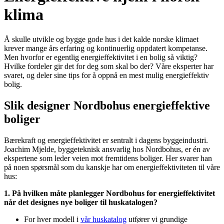
klima
Å skulle utvikle og bygge gode hus i det kalde norske klimaet
krever mange års erfaring og kontinuerlig oppdatert kompetanse.
Men hvorfor er egentlig energieffektivitet i en bolig så viktig?
Hvilke fordeler gir det for deg som skal bo der? Våre eksperter har
svaret, og deler sine tips for å oppnå en mest mulig energieffektiv
bolig.
Slik designer Nordbohus energieffektive
boliger
Bærekraft og energieffektivitet er sentralt i dagens byggeindustri.
Joachim Mjelde, byggeteknisk ansvarlig hos Nordbohus, er én av
ekspertene som leder veien mot fremtidens boliger. Her svarer han
på noen spørsmål som du kanskje har om energieffektiviteten til våre
hus:
1. På hvilken måte planlegger Nordbohus for energieffektivitet
når det designes nye boliger til huskatalogen?
For hver modell i
vår huskatalog
utfører vi grundige