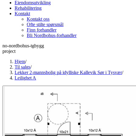
Eiendomsutvikling
Rehabilitering
Kontakt
Kontakt oss
Ofte stilte spørsmål
Finn forhandler
Bli Nordbohus-forhandler
no-nordbohus-tgbygg
project
Hjem
/
Til salgs
/
Lekker 2-mannsbolig på idylliske Kallevik Sør i Tysvær
/
Leilighet A