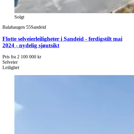
Solgt
Balahaugen 55
Sandeid
Flotte selveierleiligheter i Sandeid - ferdigstilt mai
2024 - nydelig sjøutsikt
Pris fra
2 100 000 kr
Selveier
Leilighet