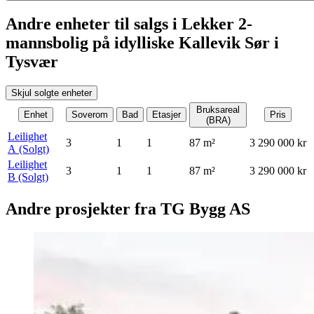
Andre enheter til salgs i Lekker 2-
mannsbolig på idylliske Kallevik Sør i
Tysvær
Skjul solgte enheter
Bruksareal
Enhet
Soverom
Bad
Etasjer
Pris
(BRA)
Leilighet
3
1
1
87
m²
3 290 000 kr
A
(Solgt)
Leilighet
3
1
1
87
m²
3 290 000 kr
B
(Solgt)
Andre prosjekter fra TG Bygg AS