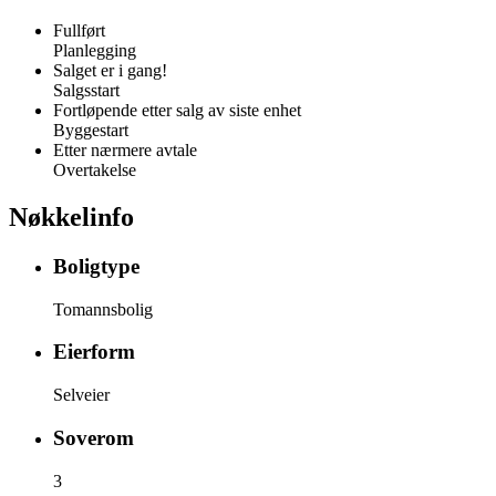
Fullført
Planlegging
Salget er i gang!
Salgsstart
Fortløpende etter salg av siste enhet
Byggestart
Etter nærmere avtale
Overtakelse
Nøkkelinfo
Boligtype
Tomannsbolig
Eierform
Selveier
Soverom
3