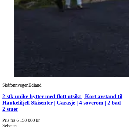
Skåfonnvegen
Edland
2 stk unike hytter med flott utsikt | Kort avstand til
Haukelifjell Skisenter | Garasje | 4 soverom | 2 bad |
2 stuer
Pris fra
6 150 000 kr
Selveier