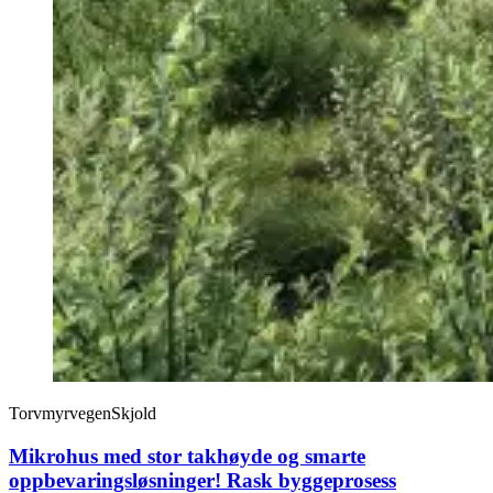
Torvmyrvegen
Skjold
Mikrohus med stor takhøyde og smarte
oppbevaringsløsninger! Rask byggeprosess