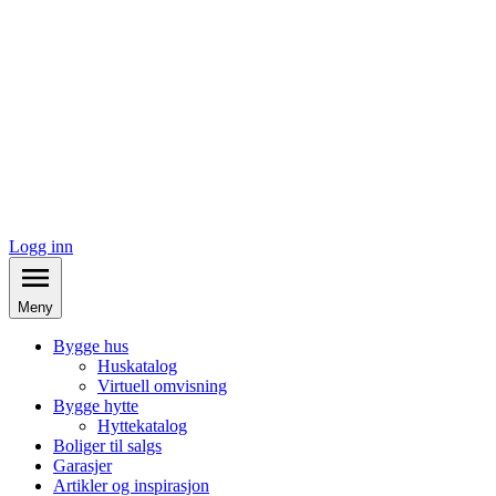
Logg inn
Meny
Bygge hus
Huskatalog
Virtuell omvisning
Bygge hytte
Hyttekatalog
Boliger til salgs
Garasjer
Artikler og inspirasjon