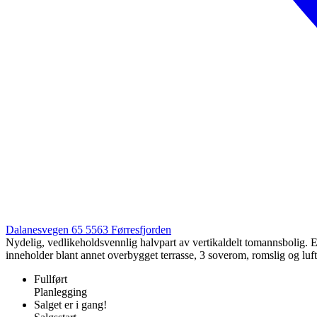
Dalanesvegen 65
5563
Førresfjorden
Nydelig, vedlikeholdsvennlig halvpart av vertikaldelt tomannsbolig. 
inneholder blant annet overbygget terrasse, 3 soverom, romslig og luf
Fullført
Planlegging
Salget er i gang!