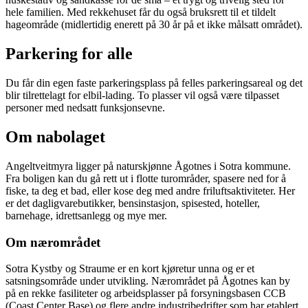
hele familien. Med rekkehuset får du også bruksrett til et tildelt
hageområde (midlertidig enerett på 30 år på et ikke målsatt området).
Parkering for alle
Du får din egen faste parkeringsplass på felles parkeringsareal og det
blir tilrettelagt for elbil-lading. To plasser vil også være tilpasset
personer med nedsatt funksjonsevne.
Om nabolaget
Angeltveitmyra ligger på naturskjønne Ågotnes i Sotra kommune.
Fra boligen kan du gå rett ut i flotte turområder, spasere ned for å
fiske, ta deg et bad, eller kose deg med andre friluftsaktiviteter. Her
er det dagligvarebutikker, bensinstasjon, spisested, hoteller,
barnehage, idrettsanlegg og mye mer.
Om nærområdet
Sotra Kystby og Straume er en kort kjøretur unna og er et
satsningsområde under utvikling. Nærområdet på Ågotnes kan by
på en rekke fasiliteter og arbeidsplasser på forsyningsbasen CCB
(Coast Center Base) og flere andre industribedrifter som har etablert