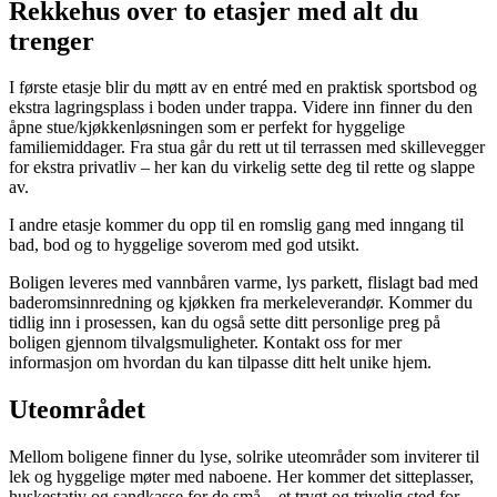
Rekkehus over to etasjer med alt du
trenger
I første etasje blir du møtt av en entré med en praktisk sportsbod og
ekstra lagringsplass i boden under trappa. Videre inn finner du den
åpne stue/kjøkkenløsningen som er perfekt for hyggelige
familiemiddager. Fra stua går du rett ut til terrassen med skillevegger
for ekstra privatliv – her kan du virkelig sette deg til rette og slappe
av.
I andre etasje kommer du opp til en romslig gang med inngang til
bad, bod og to hyggelige soverom med god utsikt.
Boligen leveres med vannbåren varme, lys parkett, flislagt bad med
baderomsinnredning og kjøkken fra merkeleverandør. Kommer du
tidlig inn i prosessen, kan du også sette ditt personlige preg på
boligen gjennom tilvalgsmuligheter. Kontakt oss for mer
informasjon om hvordan du kan tilpasse ditt helt unike hjem.
Uteområdet
Mellom boligene finner du lyse, solrike uteområder som inviterer til
lek og hyggelige møter med naboene. Her kommer det sitteplasser,
huskestativ og sandkasse for de små – et trygt og trivelig sted for