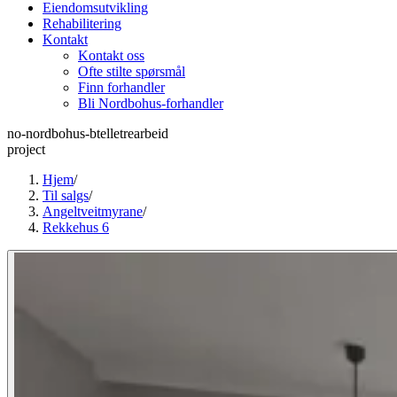
Eiendomsutvikling
Rehabilitering
Kontakt
Kontakt oss
Ofte stilte spørsmål
Finn forhandler
Bli Nordbohus-forhandler
no-nordbohus-btelletrearbeid
project
Hjem
/
Til salgs
/
Angeltveitmyrane
/
Rekkehus 6