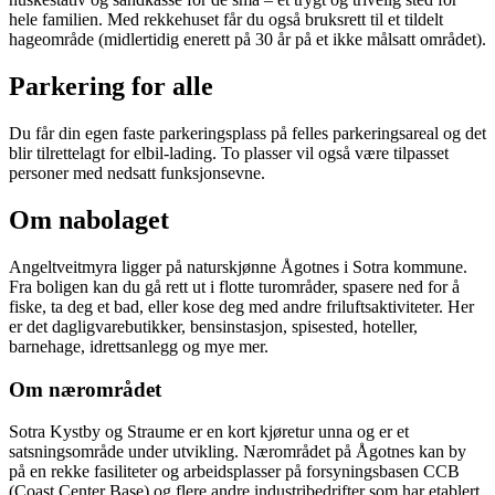
hele familien. Med rekkehuset får du også bruksrett til et tildelt
hageområde (midlertidig enerett på 30 år på et ikke målsatt området).
Parkering for alle
Du får din egen faste parkeringsplass på felles parkeringsareal og det
blir tilrettelagt for elbil-lading. To plasser vil også være tilpasset
personer med nedsatt funksjonsevne.
Om nabolaget
Angeltveitmyra ligger på naturskjønne Ågotnes i Sotra kommune.
Fra boligen kan du gå rett ut i flotte turområder, spasere ned for å
fiske, ta deg et bad, eller kose deg med andre friluftsaktiviteter. Her
er det dagligvarebutikker, bensinstasjon, spisested, hoteller,
barnehage, idrettsanlegg og mye mer.
Om nærområdet
Sotra Kystby og Straume er en kort kjøretur unna og er et
satsningsområde under utvikling. Nærområdet på Ågotnes kan by
på en rekke fasiliteter og arbeidsplasser på forsyningsbasen CCB
(Coast Center Base) og flere andre industribedrifter som har etablert