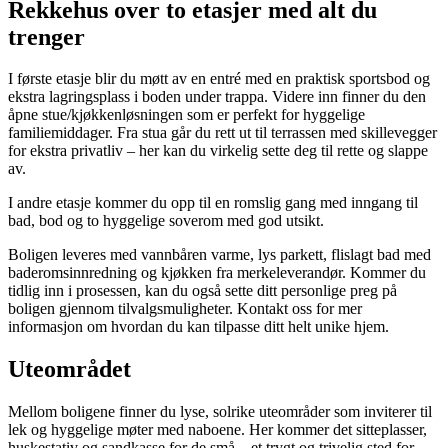
Rekkehus over to etasjer med alt du
trenger
I første etasje blir du møtt av en entré med en praktisk sportsbod og
ekstra lagringsplass i boden under trappa. Videre inn finner du den
åpne stue/kjøkkenløsningen som er perfekt for hyggelige
familiemiddager. Fra stua går du rett ut til terrassen med skillevegger
for ekstra privatliv – her kan du virkelig sette deg til rette og slappe
av.
I andre etasje kommer du opp til en romslig gang med inngang til
bad, bod og to hyggelige soverom med god utsikt.
Boligen leveres med vannbåren varme, lys parkett, flislagt bad med
baderomsinnredning og kjøkken fra merkeleverandør. Kommer du
tidlig inn i prosessen, kan du også sette ditt personlige preg på
boligen gjennom tilvalgsmuligheter. Kontakt oss for mer
informasjon om hvordan du kan tilpasse ditt helt unike hjem.
Uteområdet
Mellom boligene finner du lyse, solrike uteområder som inviterer til
lek og hyggelige møter med naboene. Her kommer det sitteplasser,
huskestativ og sandkasse for de små – et trygt og trivelig sted for