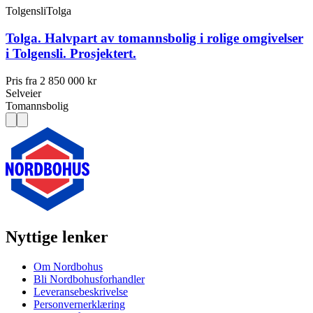
Tolgensli
Tolga
Tolga. Halvpart av tomannsbolig i rolige omgivelser
i Tolgensli. Prosjektert.
Pris fra
2 850 000 kr
Selveier
Tomannsbolig
Nyttige lenker
Om Nordbohus
Bli Nordbohusforhandler
Leveransebeskrivelse
Personvernerklæring