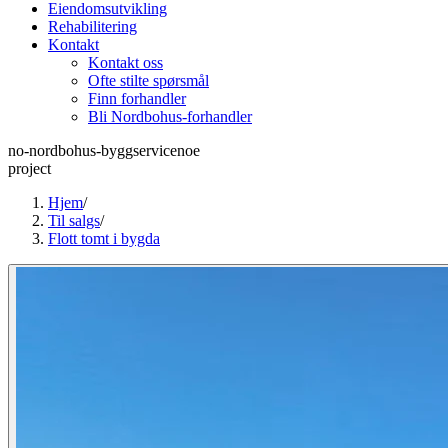
Eiendomsutvikling
Rehabilitering
Kontakt
Kontakt oss
Ofte stilte spørsmål
Finn forhandler
Bli Nordbohus-forhandler
no-nordbohus-byggservicenoe
project
Hjem
/
Til salgs
/
Flott tomt i bygda