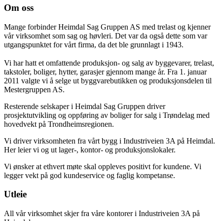
Om oss
Mange forbinder Heimdal Sag Gruppen AS med trelast og kjenner
vår virksomhet som sag og høvleri. Det var da også dette som var
utgangspunktet for vårt firma, da det ble grunnlagt i 1943.
Vi har hatt et omfattende produksjon- og salg av byggevarer, trelast,
takstoler, boliger, hytter, garasjer gjennom mange år. Fra 1. januar
2011 valgte vi å selge ut byggvarebutikken og produksjonsdelen til
Mestergruppen AS.
Resterende selskaper i Heimdal Sag Gruppen driver
prosjektutvikling og oppføring av boliger for salg i Trøndelag med
hovedvekt på Trondheimsregionen.
Vi driver virksomheten fra vårt bygg i Industriveien 3A på Heimdal.
Her leier vi og ut lager-, kontor- og produksjonslokaler.
Vi ønsker at ethvert møte skal oppleves positivt for kundene. Vi
legger vekt på god kundeservice og faglig kompetanse.
Utleie
All vår virksomhet skjer fra våre kontorer i Industriveien 3A på