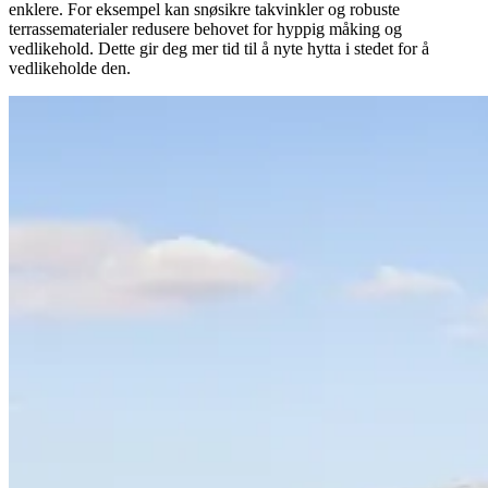
enklere. For eksempel kan snøsikre takvinkler og robuste
terrassematerialer redusere behovet for hyppig måking og
vedlikehold. Dette gir deg mer tid til å nyte hytta i stedet for å
vedlikeholde den.