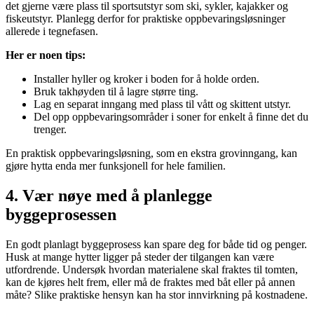
det gjerne være plass til sportsutstyr som ski, sykler, kajakker og
fiskeutstyr. Planlegg derfor for praktiske oppbevaringsløsninger
allerede i tegnefasen.
Her er noen tips:
Installer hyller og kroker i boden for å holde orden.
Bruk takhøyden til å lagre større ting.
Lag en separat inngang med plass til vått og skittent utstyr.
Del opp oppbevaringsområder i soner for enkelt å finne det du
trenger.
En praktisk oppbevaringsløsning, som en ekstra grovinngang, kan
gjøre hytta enda mer funksjonell for hele familien.
4. Vær nøye med å planlegge
byggeprosessen
En godt planlagt byggeprosess kan spare deg for både tid og penger.
Husk at mange hytter ligger på steder der tilgangen kan være
utfordrende. Undersøk hvordan materialene skal fraktes til tomten,
kan de kjøres helt frem, eller må de fraktes med båt eller på annen
måte? Slike praktiske hensyn kan ha stor innvirkning på kostnadene.