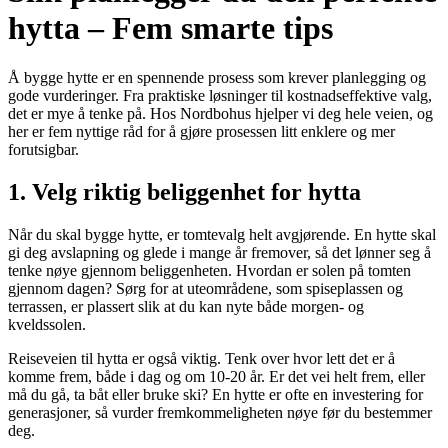
hytta – Fem smarte tips
Å bygge hytte er en spennende prosess som krever planlegging og
gode vurderinger. Fra praktiske løsninger til kostnadseffektive valg,
det er mye å tenke på. Hos Nordbohus hjelper vi deg hele veien, og
her er fem nyttige råd for å gjøre prosessen litt enklere og mer
forutsigbar.
1. Velg riktig beliggenhet for hytta
Når du skal bygge hytte, er tomtevalg helt avgjørende. En hytte skal
gi deg avslapning og glede i mange år fremover, så det lønner seg å
tenke nøye gjennom beliggenheten. Hvordan er solen på tomten
gjennom dagen? Sørg for at uteområdene, som spiseplassen og
terrassen, er plassert slik at du kan nyte både morgen- og
kveldssolen.
Reiseveien til hytta er også viktig. Tenk over hvor lett det er å
komme frem, både i dag og om 10-20 år. Er det vei helt frem, eller
må du gå, ta båt eller bruke ski? En hytte er ofte en investering for
generasjoner, så vurder fremkommeligheten nøye før du bestemmer
deg.