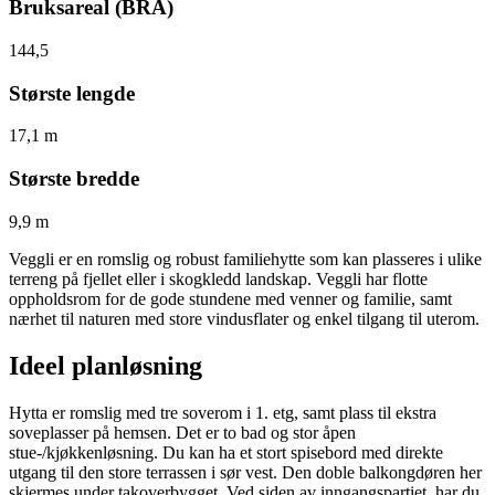
Bruksareal (BRA)
144,5
Største lengde
17,1 m
Største bredde
9,9 m
Veggli er en romslig og robust familiehytte som kan plasseres i ulike
terreng på fjellet eller i skogkledd landskap. Veggli har flotte
oppholdsrom for de gode stundene med venner og familie, samt
nærhet til naturen med store vindusflater og enkel tilgang til uterom.
Ideel planløsning
Hytta er romslig med tre soverom i 1. etg, samt plass til ekstra
soveplasser på hemsen. Det er to bad og stor åpen
stue-/kjøkkenløsning. Du kan ha et stort spisebord med direkte
utgang til den store terrassen i sør vest. Den doble balkongdøren her
skjermes under takoverbygget. Ved siden av inngangspartiet, har du