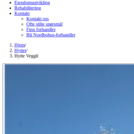
Eiendomsutvikling
Rehabilitering
Kontakt
Kontakt oss
Ofte stilte spørsmål
Finn forhandler
Bli Nordbohus-forhandler
Hjem
/
Hytter
/
Hytte Veggli