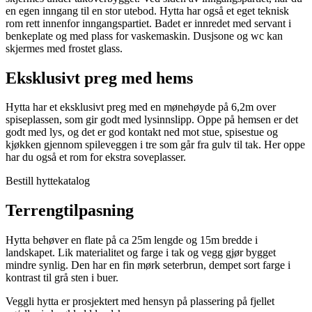
en egen inngang til en stor utebod. Hytta har også et eget teknisk
rom rett innenfor inngangspartiet. Badet er innredet med servant i
benkeplate og med plass for vaskemaskin. Dusjsone og wc kan
skjermes med frostet glass.
Eksklusivt preg med hems
Hytta har et eksklusivt preg med en mønehøyde på 6,2m over
spiseplassen, som gir godt med lysinnslipp. Oppe på hemsen er det
godt med lys, og det er god kontakt ned mot stue, spisestue og
kjøkken gjennom spileveggen i tre som går fra gulv til tak. Her oppe
har du også et rom for ekstra soveplasser.
Bestill hyttekatalog
Terrengtilpasning
Hytta behøver en flate på ca 25m lengde og 15m bredde i
landskapet. Lik materialitet og farge i tak og vegg gjør bygget
mindre synlig. Den har en fin mørk seterbrun, dempet sort farge i
kontrast til grå sten i buer.
Veggli hytta er prosjektert med hensyn på plassering på fjellet