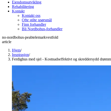
Eiendomsutvikling
Rehabilitering
Kontakt
Kontakt oss
Ofte stilte spørsmål
Finn forhandler
Bli Nordbohus-forhandler
no-nordbohus-peabtelemarkvestfold
article
Hjem
/
Inspirasjon
/
Ferdighus med sjel - Kostnadseffektivt og skreddersydd drøm