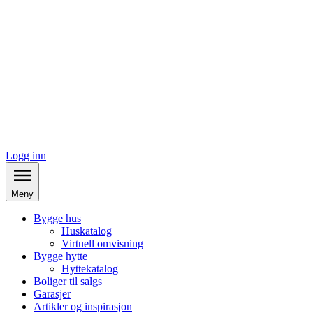
Logg inn
Meny
Bygge hus
Huskatalog
Virtuell omvisning
Bygge hytte
Hyttekatalog
Boliger til salgs
Garasjer
Artikler og inspirasjon