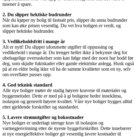
tusener å spare.
2. Du slipper hektiske budrunder
Når du kjøper ny bolig til fastsatt pris, slipper du unna budrunder
som kan øke prisen vesentlig. Du vet hva boligen er verdt, og
slipper hektiske budrunder.
3. Vedlikeholdsfritt i mange år
Alt er nytt! Du slipper uforutsette utgifter til oppussing og
vedlikehold i mange år. Du trenger heller ikke å bekymre deg for
ubehagelige overraskelser som kan følge med der noen har bodd før
deg, som skjulte fuktskader eller gamle elektriske anlegg. Husk også
på at en eldre bolig ikke vil ha de samme kvaliteter som en ny, selv
om overflater pusses opp.
4. God teknisk standard
Alle nye boliger møter de stadig høyere kravene til materialer og
byggemetoder. Dette er med på å gi boligene bedre inneklima,
isolasjon og generelt høyere kvalitet. Våre nye boliger bygges alltid
etter gjeldende forskrifter og standarder.
5. Lavere strømutgifter og bokostnader
Nye boliger er underlagt strenge krav til isolasjon og
varmegjenvinning etter de nyeste byggeforskrifter. Dette innebærer
at nye energieffektive boliger gir vesentlig lavere kostnader til