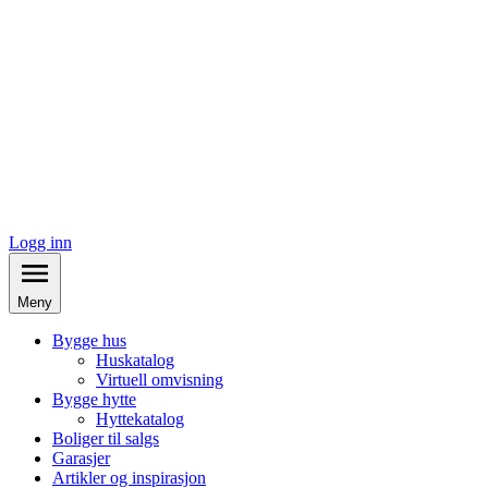
Logg inn
Meny
Bygge hus
Huskatalog
Virtuell omvisning
Bygge hytte
Hyttekatalog
Boliger til salgs
Garasjer
Artikler og inspirasjon