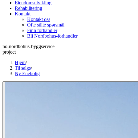
Eiendomsutvikling
Rehabilitering
Kontakt
Kontakt oss
Ofte stilte spørsmål
Finn forhandler
Bli Nordbohus-forhandler
no-nordbohus-byggservice
project
Hjem
/
Til salgs
/
Ny Enebolig