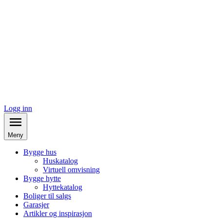
Logg inn
Meny
Bygge hus
Huskatalog
Virtuell omvisning
Bygge hytte
Hyttekatalog
Boliger til salgs
Garasjer
Artikler og inspirasjon