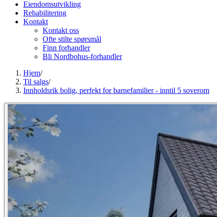
Eiendomsutvikling
Rehabilitering
Kontakt
Kontakt oss
Ofte stilte spørsmål
Finn forhandler
Bli Nordbohus-forhandler
Hjem
/
Til salgs
/
Innholdsrik bolig, perfekt for barnefamilier - inntil 5 soverom