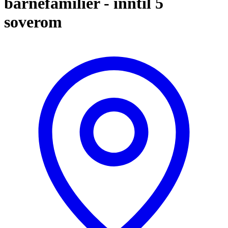
barnefamilier - inntil 5
soverom