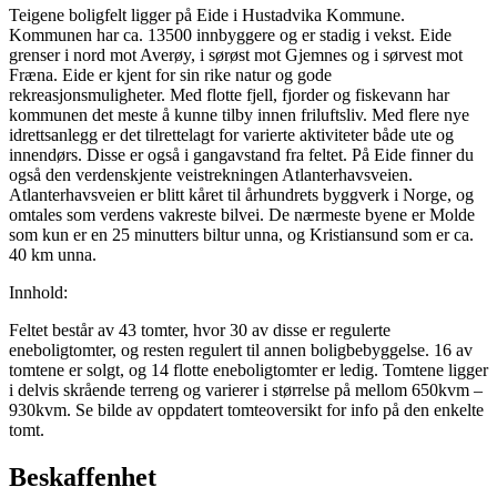
Teigene boligfelt ligger på Eide i Hustadvika Kommune.
Kommunen har ca. 13500 innbyggere og er stadig i vekst. Eide
grenser i nord mot Averøy, i sørøst mot Gjemnes og i sørvest mot
Fræna. Eide er kjent for sin rike natur og gode
rekreasjonsmuligheter. Med flotte fjell, fjorder og fiskevann har
kommunen det meste å kunne tilby innen friluftsliv. Med flere nye
idrettsanlegg er det tilrettelagt for varierte aktiviteter både ute og
innendørs. Disse er også i gangavstand fra feltet. På Eide finner du
også den verdenskjente veistrekningen Atlanterhavsveien.
Atlanterhavsveien er blitt kåret til århundrets byggverk i Norge, og
omtales som verdens vakreste bilvei. De nærmeste byene er Molde
som kun er en 25 minutters biltur unna, og Kristiansund som er ca.
40 km unna.
Innhold:
Feltet består av 43 tomter, hvor 30 av disse er regulerte
eneboligtomter, og resten regulert til annen boligbebyggelse. 16 av
tomtene er solgt, og 14 flotte eneboligtomter er ledig. Tomtene ligger
i delvis skrående terreng og varierer i størrelse på mellom 650kvm –
930kvm. Se bilde av oppdatert tomteoversikt for info på den enkelte
tomt.
Beskaffenhet