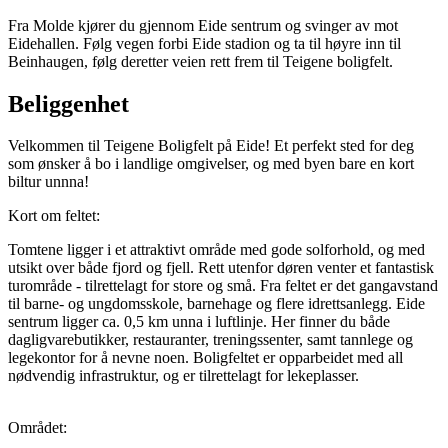
Fra Molde kjører du gjennom Eide sentrum og svinger av mot
Eidehallen. Følg vegen forbi Eide stadion og ta til høyre inn til
Beinhaugen, følg deretter veien rett frem til Teigene boligfelt.
Beliggenhet
Velkommen til Teigene Boligfelt på Eide! Et perfekt sted for deg
som ønsker å bo i landlige omgivelser, og med byen bare en kort
biltur unnna!
Kort om feltet:
Tomtene ligger i et attraktivt område med gode solforhold, og med
utsikt over både fjord og fjell. Rett utenfor døren venter et fantastisk
turområde - tilrettelagt for store og små. Fra feltet er det gangavstand
til barne- og ungdomsskole, barnehage og flere idrettsanlegg. Eide
sentrum ligger ca. 0,5 km unna i luftlinje. Her finner du både
dagligvarebutikker, restauranter, treningssenter, samt tannlege og
legekontor for å nevne noen. Boligfeltet er opparbeidet med all
nødvendig infrastruktur, og er tilrettelagt for lekeplasser.
Området: