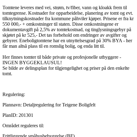
Tomtene leveres med vei, strøm, tv/fiber, vann og kloakk frem til
tomtegrense. Kostnader for opparbeidelse, planering av tomt og evt.
tilknytningskostnader fra kommune påhviler kjøper. Prisene er fra kr
550 000,- + omkostninger til staten. Disse omkostningene er
dokumentavgift på 2,5% av tomtekostnad, og tinglysningsgebyr på
skjøtet på kr 525,- Det tas forbehold om endringer av avgifter og
gebyrer. Eneboligtomtene har en utnyttelsesgrad på 30% BYA - her
får man altså plass til en romslig bolig, og enda litt til.
Her finnes tomter til både private og profesjonelle utbyggere -
INGEN BYGGEKLAUSUL!
Se bilde av delingsplan for tilgjengelighet og priser på den enkelte
tomt.
Regulering:
Plannavn: Detaljregulering for Teigene Boligfelt
PlanID: 201301
Området reguleres til:
Frittliggende småhusbebyggelse (BF)