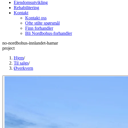
Eiendomsutvikling
Rehabilitering
Kontakt
Kontakt oss
Ofte stilte spørsmål
Finn forhandler
Bli Nordbohus-forhandler
no-nordbohus-innlandet-hamar
project
Hjem
/
Til salgs
/
Øverkvern