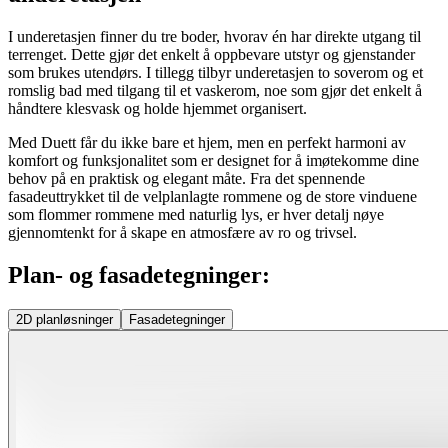
I underetasjen finner du tre boder, hvorav én har direkte utgang til
terrenget. Dette gjør det enkelt å oppbevare utstyr og gjenstander
som brukes utendørs. I tillegg tilbyr underetasjen to soverom og et
romslig bad med tilgang til et vaskerom, noe som gjør det enkelt å
håndtere klesvask og holde hjemmet organisert.
Med Duett får du ikke bare et hjem, men en perfekt harmoni av
komfort og funksjonalitet som er designet for å imøtekomme dine
behov på en praktisk og elegant måte. Fra det spennende
fasadeuttrykket til de velplanlagte rommene og de store vinduene
som flommer rommene med naturlig lys, er hver detalj nøye
gjennomtenkt for å skape en atmosfære av ro og trivsel.
Plan- og fasadetegninger:
2D
planløsninger
Fasadetegninger