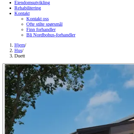
Eiendomsutvikling
Rehabilitering
Kontakt
Kontakt oss
Ofte stilte spørsmål
Finn forhandler
Bli Nordbohus-forhandler
Hjem
/
Hus
/
Duett