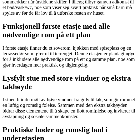
sommerklær når årstidene skifter. I tillegg tilbyr gangen adkomst til
et bad/vask/wc, noe som viser seg svært praktisk når små barn må
spyles av før de får lov til å utforske resten av huset.
Funksjonell første etasje med alle
nødvendige rom på ett plan
I første etasje finner du et soverom, kjøkken med spiseplass og en
terrassedør som fører ut til terrenget. Denne etasjen er planlagt nøye
for å inkludere alle nødvendige rom på ett og samme plan, noe som
gjør hverdagen mer praktisk og tilgjengelig.
Lysfylt stue med store vinduer og ekstra
takhøyde
I stuen blir du møtt av høye vinduer fra gulv til tak, som gir rommet
en luftig og romslig følelse. Sammen med den ekstra takhøyden
bidrar disse elementene til å skape en flott romfølelse og inviterer til
avslapning og sosiale sammenkomster.
Praktiske boder og romslig bad i
underetasjen