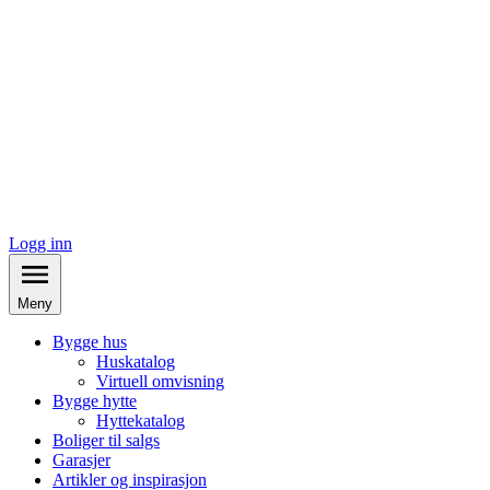
Logg inn
Meny
Bygge hus
Huskatalog
Virtuell omvisning
Bygge hytte
Hyttekatalog
Boliger til salgs
Garasjer
Artikler og inspirasjon