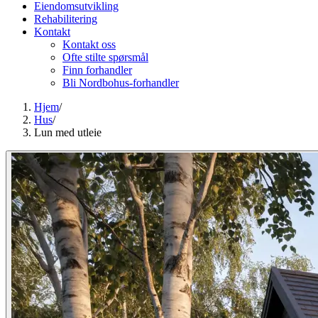
Eiendomsutvikling
Rehabilitering
Kontakt
Kontakt oss
Ofte stilte spørsmål
Finn forhandler
Bli Nordbohus-forhandler
Hjem
/
Hus
/
Lun med utleie