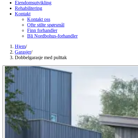
Eiendomsutvikling
Rehabilitering
Kontakt
Kontakt oss
Ofte stilte spørsmål
Finn forhandler
Bli Nordbohus-forhandler
Hjem
/
Garasjer
/
Dobbelgarasje med pulttak