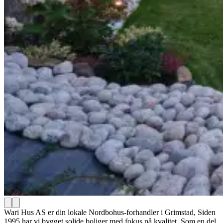
Wari Hus AS er din lokale Nordbohus-forhandler i Grimstad, Siden
1995 har vi bygget solide boliger med fokus på kvalitet. Som en del