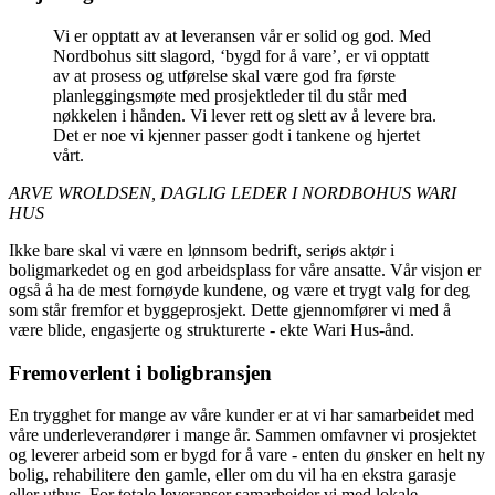
Vi er opptatt av at leveransen vår er solid og god. Med
Nordbohus sitt slagord, ‘bygd for å vare’, er vi opptatt
av at prosess og utførelse skal være god fra første
planleggingsmøte med prosjektleder til du står med
nøkkelen i hånden. Vi lever rett og slett av å levere bra.
Det er noe vi kjenner passer godt i tankene og hjertet
vårt.
ARVE WROLDSEN, DAGLIG LEDER I NORDBOHUS WARI
HUS
Ikke bare skal vi være en lønnsom bedrift, seriøs aktør i
boligmarkedet og en god arbeidsplass for våre ansatte. Vår visjon er
også å ha de mest fornøyde kundene, og være et trygt valg for deg
som står fremfor et byggeprosjekt. Dette gjennomfører vi med å
være blide, engasjerte og strukturerte - ekte Wari Hus-ånd.
Fremoverlent i boligbransjen
En trygghet for mange av våre kunder er at vi har samarbeidet med
våre underleverandører i mange år. Sammen omfavner vi prosjektet
og leverer arbeid som er bygd for å vare - enten du ønsker en helt ny
bolig, rehabilitere den gamle, eller om du vil ha en ekstra garasje
eller uthus. For totale leveranser samarbeider vi med lokale