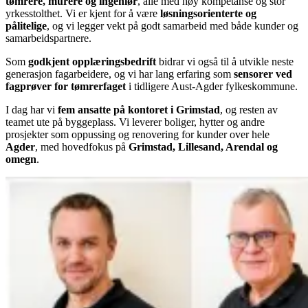
tømrere, murere og ingeniør
, alle med høy kompetanse og stor
yrkesstolthet. Vi er kjent for å være
løsningsorienterte og
pålitelige
, og vi legger vekt på godt samarbeid med både kunder og
samarbeidspartnere.
Som
godkjent opplæringsbedrift
bidrar vi også til å utvikle neste
generasjon fagarbeidere, og vi har lang erfaring som
sensorer ved
fagprøver for tømrerfaget
i tidligere Aust-Agder fylkeskommune.
I dag har vi
fem ansatte på kontoret i Grimstad
, og resten av
teamet ute på byggeplass. Vi leverer boliger, hytter og andre
prosjekter som oppussing og renovering for kunder over hele
Agder
, med hovedfokus på
Grimstad, Lillesand, Arendal og
omegn
.