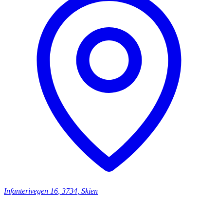
Infanterivegen
16
,
3734
,
Skien