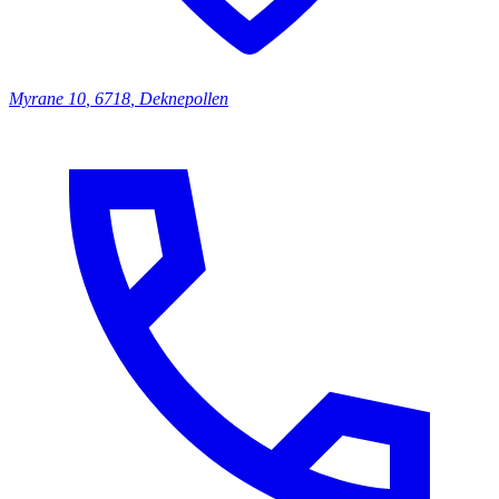
Myrane
10
,
6718
,
Deknepollen