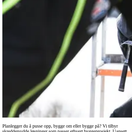
Planlegger du å pusse opp, bygge om eller bygge på? Vi tilbyr
skreddersydde løsninger som passer ethvert byggeprosjekt. Uansett