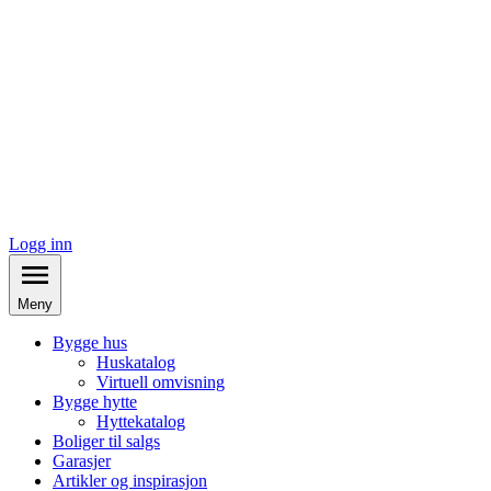
Logg inn
Meny
Bygge hus
Huskatalog
Virtuell omvisning
Bygge hytte
Hyttekatalog
Boliger til salgs
Garasjer
Artikler og inspirasjon