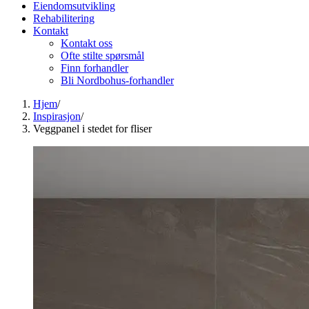
Eiendomsutvikling
Rehabilitering
Kontakt
Kontakt oss
Ofte stilte spørsmål
Finn forhandler
Bli Nordbohus-forhandler
Hjem
/
Inspirasjon
/
Veggpanel i stedet for fliser