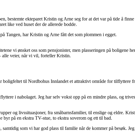
pen, bestemte ekteparet Kristin og Arne seg for at det var på tide å fin
aret like ved huset der de allerede bodde.
på Tangen, har Kristin og Arne fått det som plommen i egget.
itetene vi ønsket oss som pensjonister, men plasseringen på boligene her li
le veier, når vi vil, forteller Kristin.
boligfeltet til Nordbohus Innlandet et attraktivt område for tilflyttere f
ye tilflyttere i nabolaget. Jeg har selv vokst opp på en mindre plass, og 
grupper og livssituasjoner, fra småbarnsfamilier, til enslige og eldre. Kri
je byr på en ekstra TV-stue, to ekstra soverom og ett til bad.
sje, samtidig som vi har god plass til familie når de kommer på besøk. Jeg e