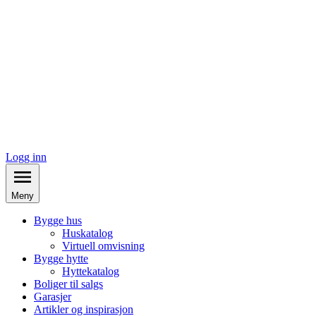
Logg inn
Meny
Bygge hus
Huskatalog
Virtuell omvisning
Bygge hytte
Hyttekatalog
Boliger til salgs
Garasjer
Artikler og inspirasjon