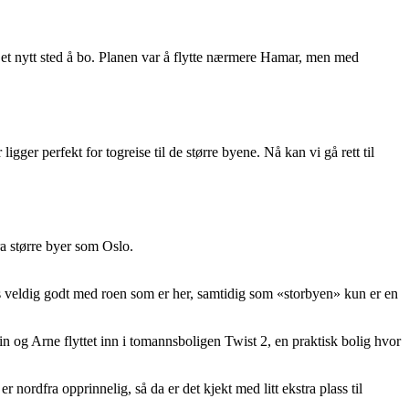
ne et nytt sted å bo. Planen var å flytte nærmere Hamar, men med
gger perfekt for togreise til de større byene. Nå kan vi gå rett til
ra større byer som Oslo.
trives veldig godt med roen som er her, samtidig som «storbyen» kun er en
stin og Arne flyttet inn i tomannsboligen Twist 2, en praktisk bolig hvor
r nordfra opprinnelig, så da er det kjekt med litt ekstra plass til