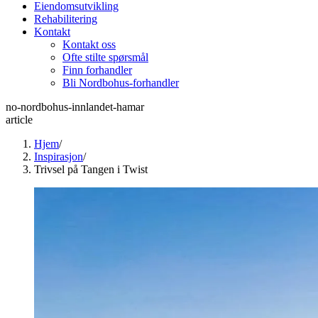
Eiendomsutvikling
Rehabilitering
Kontakt
Kontakt oss
Ofte stilte spørsmål
Finn forhandler
Bli Nordbohus-forhandler
no-nordbohus-innlandet-hamar
article
Hjem
/
Inspirasjon
/
Trivsel på Tangen i Twist