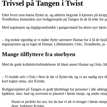
Trivsel på Tangen i Twist
Etter hvert som barna flyttet ut, og alderen begynte å kjennes på krop
Nordbohus Innlandets nye boligprosjekt på Tangen lå alt til rette for p
Med togstasjon og dagligvarebutikk i gangavstand fra deres nye hjem 
– Jeg tenkte egentlig at vi måtte flytte nærmere Hamar for å få de fasil
togstasjonen og ta toget til Hamar, Lillehammer, Oslo, Trondheim, ja – al
Mange tilflyttere fra storbyen
Med de gode kollektivforbindelsene til blant annet Hamar og Oslo, blir 
– Vi bodde selv i Oslo i flere år før vi flyttet hit, og vi ser stadig n
kort togtur unna, sier Kristin.
Boligprosjektet på Tangen er godt tilrettelagt for personer i alle alder
kjøkken, stue, bad og soverom er plassert i første etasje, og andre etas
Huset er perfekt for oss, for da har vi alt vi trenger i første eta
dem, forklarer Kristin.