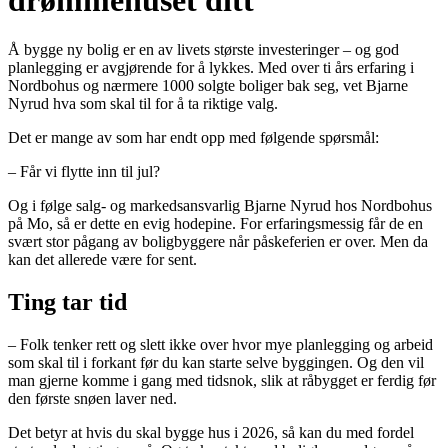
drømmehuset ditt
Å bygge ny bolig er en av livets største investeringer – og god
planlegging er avgjørende for å lykkes. Med over ti års erfaring i
Nordbohus og nærmere 1000 solgte boliger bak seg, vet Bjarne
Nyrud hva som skal til for å ta riktige valg.
Det er mange av som har endt opp med følgende spørsmål:
– Får vi flytte inn til jul?
Og i følge salg- og markedsansvarlig Bjarne Nyrud hos Nordbohus
på Mo, så er dette en evig hodepine. For erfaringsmessig får de en
svært stor pågang av boligbyggere når påskeferien er over. Men da
kan det allerede være for sent.
Ting tar tid
– Folk tenker rett og slett ikke over hvor mye planlegging og arbeid
som skal til i forkant før du kan starte selve byggingen. Og den vil
man gjerne komme i gang med tidsnok, slik at råbygget er ferdig før
den første snøen laver ned.
Det betyr at hvis du skal bygge hus i 2026, så kan du med fordel