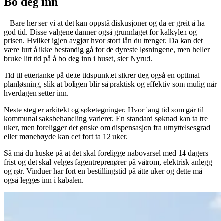
Bo deg inn
– Bare her ser vi at det kan oppstå diskusjoner og da er greit å ha
god tid. Disse valgene danner også grunnlaget for kalkylen og
prisen. Hvilket igjen avgjør hvor stort lån du trenger. Da kan det
være lurt å ikke bestandig gå for de dyreste løsningene, men heller
bruke litt tid på å bo deg inn i huset, sier Nyrud.
Tid til ettertanke på dette tidspunktet sikrer deg også en optimal
planløsning, slik at boligen blir så praktisk og effektiv som mulig når
hverdagen setter inn.
Neste steg er arkitekt og søketegninger. Hvor lang tid som går til
kommunal saksbehandling varierer. En standard søknad kan ta tre
uker, men foreligger det ønske om dispensasjon fra utnyttelsesgrad
eller mønehøyde kan det fort ta 12 uker.
Så må du huske på at det skal foreligge nabovarsel med 14 dagers
frist og det skal velges fagentreprenører på våtrom, elektrisk anlegg
og rør. Vinduer har fort en bestillingstid på åtte uker og dette må
også legges inn i kabalen.