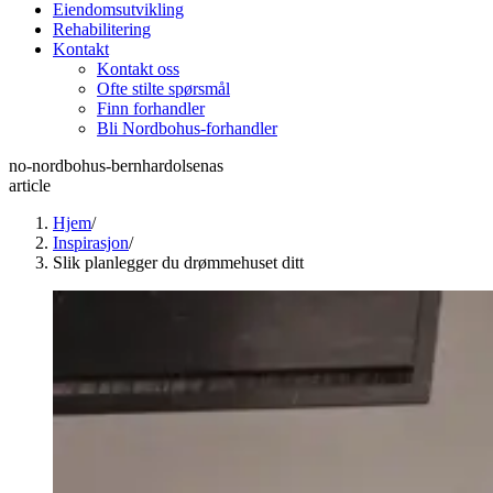
Eiendomsutvikling
Rehabilitering
Kontakt
Kontakt oss
Ofte stilte spørsmål
Finn forhandler
Bli Nordbohus-forhandler
no-nordbohus-bernhardolsenas
article
Hjem
/
Inspirasjon
/
Slik planlegger du drømmehuset ditt