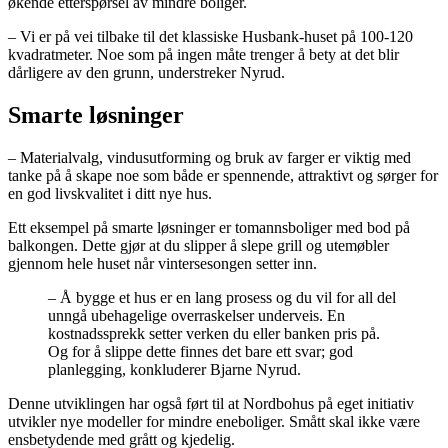
økende etterspørsel av mindre boliger.
– Vi er på vei tilbake til det klassiske Husbank-huset på 100-120
kvadratmeter. Noe som på ingen måte trenger å bety at det blir
dårligere av den grunn, understreker Nyrud.
Smarte løsninger
– Materialvalg, vindusutforming og bruk av farger er viktig med
tanke på å skape noe som både er spennende, attraktivt og sørger for
en god livskvalitet i ditt nye hus.
Ett eksempel på smarte løsninger er tomannsboliger med bod på
balkongen. Dette gjør at du slipper å slepe grill og utemøbler
gjennom hele huset når vintersesongen setter inn.
– Å bygge et hus er en lang prosess og du vil for all del
unngå ubehagelige overraskelser underveis. En
kostnadssprekk setter verken du eller banken pris på.
Og for å slippe dette finnes det bare ett svar; god
planlegging, konkluderer Bjarne Nyrud.
Denne utviklingen har også ført til at Nordbohus på eget initiativ
utvikler nye modeller for mindre eneboliger. Smått skal ikke være
ensbetydende med grått og kjedelig.