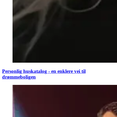
Personlig huskatalog - en enklere vei til
drømmeboligen