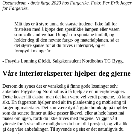
Oseansdrøm - årets farge 2023 hos Fargerike. Foto: Per Erik Jæger
for Fargerike.
Mitt tips er å styre unna de største tredene. Ikke fall for
fristelsen med å kjøpe den spesifikke lampen eller vasen
som «alle andre» har. Unngår du spontane innfall, og
holder deg til den nevnte farge- og materialplanen, så er
det større sjanse for at du trives i interiøret, og er
fornøyd i mange år
- Frøydis Lønning Øfeldt, Salgskonsulent Nordbohus TG Bygg.
Våre interiøreksperter hjelper deg gjerne
Dersom du synes det er vanskelig å finne gode løsninger selv,
anbefaler Frøydis og Nordbohus å få hjelp av en interiørdesigner.
Dette koster litt ekstra, men det kan være vel verdt pengene, på lang
sikt. En fagperson hjelper med alt fra planløsning og møblering til
farger og materialer. Det kan være dyrt å gjøre bomkjøp på møbler
som du senere finner ut ikke passer likevel, eller at hele huset må
males om igjen, fordi du ikke trives med fargene. Vi gjør vårt
ytterste for å vise ulike muligheter du har i ditt prosjekt, og vil alltid
gi deg våre anbefalinger. Til syvende og sist er det naturligvis du