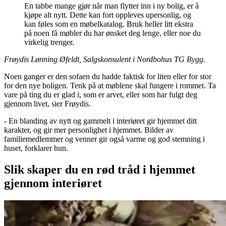
En tabbe mange gjør når man flytter inn i ny bolig, er å
kjøpe alt nytt. Dette kan fort oppleves upersonlig, og
kan føles som en møbelkatalog. Bruk heller litt ekstra
på noen få møbler du har ønsket deg lenge, eller noe du
virkelig trenger.
Frøydis Lønning Øfeldt, Salgskonsulent i Nordbohus TG Bygg.
Noen ganger er den sofaen du hadde faktisk for liten eller for stor
for den nye boligen. Tenk på at møblene skal fungere i rommet. Ta
vare på ting du er glad i, som er arvet, eller som har fulgt deg
gjennom livet, sier Frøydis.
- En blanding av nytt og gammelt i interiøret gir hjemmet ditt
karakter, og gir mer personlighet i hjemmet. Bilder av
familiemedlemmer og venner gir også varme og god stemning i
huset, forklarer hun.
Slik skaper du en rød tråd i hjemmet
gjennom interiøret