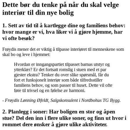
Dette bør du tenke på når du skal velge
interiør til din nye bolig
1. Sett av tid til å kartlegge dine og familiens behov:
hvor mange er vi, hva liker vi å gjøre hjemme, har
vi ofte besøk?
Frøydis mener det er viktig å tilpasse interiøret til menneskene som
skal bo og leve i hjemmet:
Hvordan er inngangspartiet tilpasset barnas utstyr og
ytterklær? Er det fortsatt romslig i stuen med et par
gjester ekstra? Tenker du over slike spørsmål, får du
fort et funksjonelt interiør som både tilfredsstiller
familiens behov, og som passer til huset. Dette vil ofte
føre til trivsel og en følelse av harmoni.
- Frøydis Lønning Øfeldt, Salgskonsulent i Nordbohus TG Bygg.
2. Planlegg i soner: Har boligen en stor og åpen
stue? Del den inn i flere ulike soner, og finn ut hvor i
rommet dere ønsker å gjøre ulike aktiviteter.