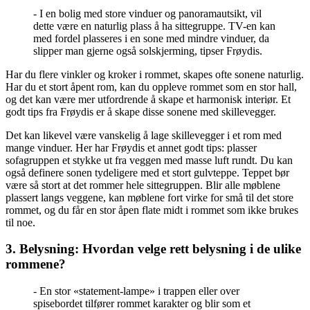
- I en bolig med store vinduer og panoramautsikt, vil
dette være en naturlig plass å ha sittegruppe. TV-en kan
med fordel plasseres i en sone med mindre vinduer, da
slipper man gjerne også solskjerming, tipser Frøydis.
Har du flere vinkler og kroker i rommet, skapes ofte sonene naturlig.
Har du et stort åpent rom, kan du oppleve rommet som en stor hall,
og det kan være mer utfordrende å skape et harmonisk interiør. Et
godt tips fra Frøydis er å skape disse sonene med skillevegger.
Det kan likevel være vanskelig å lage skillevegger i et rom med
mange vinduer. Her har Frøydis et annet godt tips: plasser
sofagruppen et stykke ut fra veggen med masse luft rundt. Du kan
også definere sonen tydeligere med et stort gulvteppe. Teppet bør
være så stort at det rommer hele sittegruppen. Blir alle møblene
plassert langs veggene, kan møblene fort virke for små til det store
rommet, og du får en stor åpen flate midt i rommet som ikke brukes
til noe.
3. Belysning: Hvordan velge rett belysning i de ulike
rommene?
- En stor «statement-lampe» i trappen eller over
spisebordet tilfører rommet karakter og blir som et