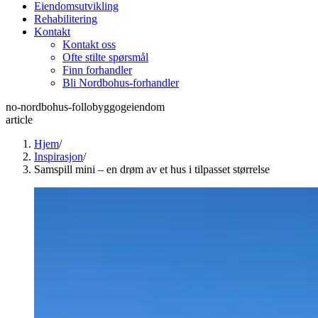
Eiendomsutvikling
Rehabilitering
Kontakt
Kontakt oss
Ofte stilte spørsmål
Finn forhandler
Bli Nordbohus-forhandler
no-nordbohus-follobyggogeiendom
article
Hjem
/
Inspirasjon
/
Samspill mini – en drøm av et hus i tilpasset størrelse