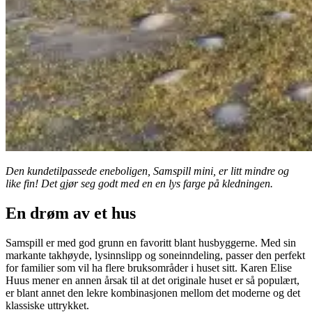
Den kundetilpassede eneboligen, Samspill mini, er litt mindre og
like fin! Det gjør seg godt med en en lys farge på kledningen.
En drøm av et hus
Samspill er med god grunn en favoritt blant husbyggerne. Med sin
markante takhøyde, lysinnslipp og soneinndeling, passer den perfekt
for familier som vil ha flere bruksområder i huset sitt. Karen Elise
Huus mener en annen årsak til at det originale huset er så populært,
er blant annet den lekre kombinasjonen mellom det moderne og det
klassiske uttrykket.