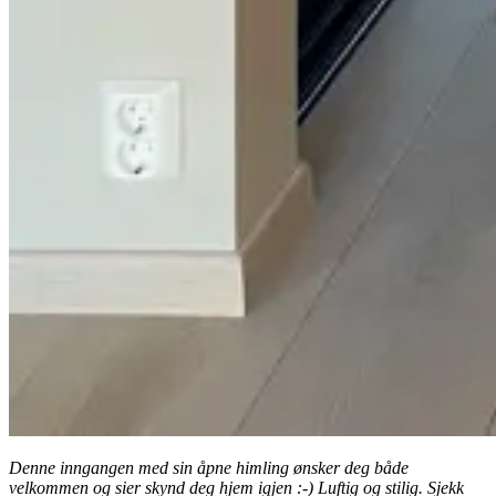
Denne inngangen med sin åpne himling ønsker deg både
velkommen og sier skynd deg hjem igjen :-) Luftig og stilig. Sjekk