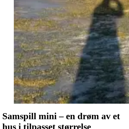
Samspill mini – en drøm av et
hus i tilpasset størrelse