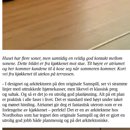
Huset har flere soner, men samtidig en veldig god kontakt mellom
sonene. Dette bildet er fra kjøkkenet mot stue. Til høyre er atriumet
og her kommer kundene til å kose seg når sommeren kommer. Kort
vei fra kjøkkenet til utekos på terrassen.
- I designet og arkitekturen på den originale Samspill, ser vi stramme
linjer med uttrukkede hjørnekasser, men likevel et klassisk preg
og saltak. Og så er det jo en utrolig god planløsning. Alt på ett plan
er praktisk i alle faser i livet. Det er standard med høyt under taket
og mønet himling. Atriumet gir deg et fantastisk uterom som er en
forlengelse av kjøkkenet – perfekt! Det er en av arkitektene hos
Nordbohus som har tegnet den originale Samspill og det er gjort en
utrolig god jobb både planmessig og på det arkitektoniske.