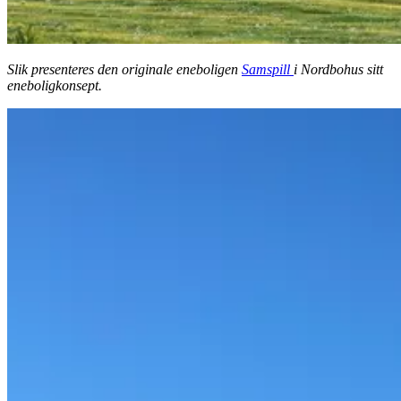
Slik presenteres den originale eneboligen
Samspill
i Nordbohus sitt
eneboligkonsept.