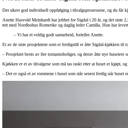
Det sikrer god individuell oppfølging i tilvalgsprosessene, og du får
Anette Hasvold Meinhardt har jobbet for Sigdal i 20 år, og det siste 
tett med Nordbohus Romerike og daglig leder Camilla. Hun har levert fle
– Vi har et veldig godt samarbeid, forteller Anette.
Et av de siste prosjektene som er ferdigstilt er åtte Sigdal-kjøkken t
– Prosjektet besto av fire tomannsboliger, og derav åtte nye huseiere
Kjøkken er et av tilvalgene som må tas raskt etter at huset er kjøpt, og 
– Det er også et av rommene i huset som står senest ferdig når huset er 