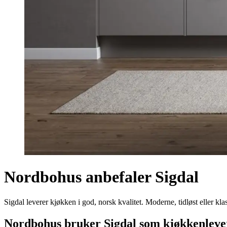
Nordbohus anbefaler Sigdal
Sigdal leverer kjøkken i god, norsk kvalitet. Moderne, tidløst eller klass
Nordbohus bruker Sigdal som kjøkkenlev