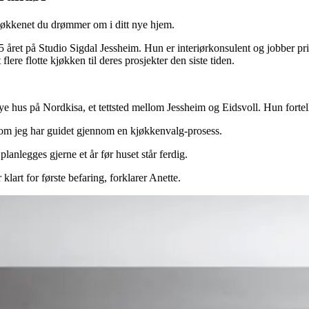
 kjøkkenet du drømmer om i ditt nye hjem.
2,5 året på Studio Sigdal Jessheim. Hun er interiørkonsulent og jobber
re flotte kjøkken til deres prosjekter den siste tiden.
il nye hus på Nordkisa, et tettsted mellom Jessheim og Eidsvoll. Hun for
 som jeg har guidet gjennom en kjøkkenvalg-prosess.
planlegges gjerne et år før huset står ferdig.
klart for første befaring, forklarer Anette.