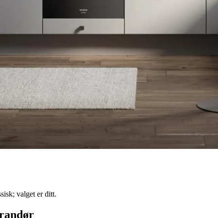
isk; valget er ditt.
erandør