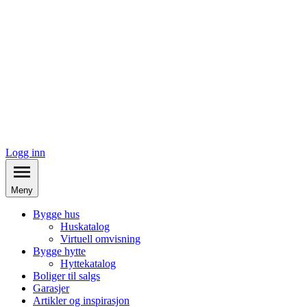
Logg inn
Meny
Bygge hus
Huskatalog
Virtuell omvisning
Bygge hytte
Hyttekatalog
Boliger til salgs
Garasjer
Artikler og inspirasjon