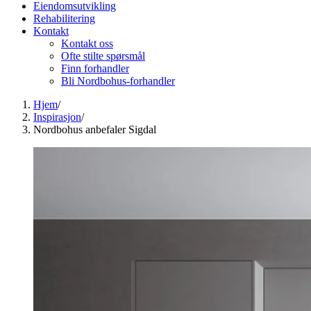
Eiendomsutvikling
Rehabilitering
Kontakt
Kontakt oss
Ofte stilte spørsmål
Finn forhandler
Bli Nordbohus-forhandler
Hjem
/
Inspirasjon
/
Nordbohus anbefaler Sigdal