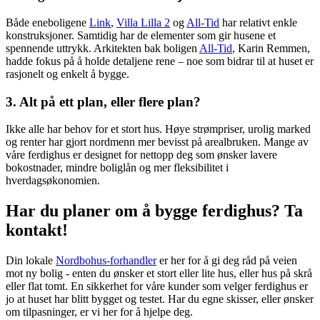
Både eneboligene
Link
,
Villa Lilla 2
og
All-Tid
har relativt enkle
konstruksjoner. Samtidig har de elementer som gir husene et
spennende uttrykk. Arkitekten bak boligen
All-Tid
, Karin Remmen,
hadde fokus på å holde detaljene rene – noe som bidrar til at huset er
rasjonelt og enkelt å bygge.
3. Alt på ett plan, eller flere plan?
Ikke alle har behov for et stort hus. Høye strømpriser, urolig marked
og renter har gjort nordmenn mer bevisst på arealbruken. Mange av
våre ferdighus er designet for nettopp deg som ønsker lavere
bokostnader, mindre boliglån og mer fleksibilitet i
hverdagsøkonomien.
Har du planer om å bygge ferdighus? Ta
kontakt!
Din lokale
Nordbohus-forhandler
er her for å gi deg råd på veien
mot ny bolig - enten du ønsker et stort eller lite hus, eller hus på skrå
eller flat tomt. En sikkerhet for våre kunder som velger ferdighus er
jo at huset har blitt bygget og testet. Har du egne skisser, eller ønsker
om tilpasninger, er vi her for å hjelpe deg.