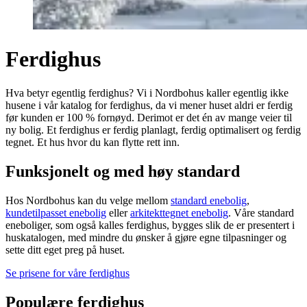
Ferdighus
Hva betyr egentlig ferdighus? Vi i Nordbohus kaller egentlig ikke
husene i vår katalog for ferdighus, da vi mener huset aldri er ferdig
før kunden er 100 % fornøyd. Derimot er det én av mange veier til
ny bolig. Et ferdighus er ferdig planlagt, ferdig optimalisert og ferdig
tegnet. Et hus hvor du kan flytte rett inn.
Funksjonelt og med høy standard
Hos Nordbohus kan du velge mellom
standard enebolig
,
kundetilpasset enebolig
eller
arkitekttegnet enebolig
. Våre standard
eneboliger, som også kalles ferdighus, bygges slik de er presentert i
huskatalogen, med mindre du ønsker å gjøre egne tilpasninger og
sette ditt eget preg på huset.
Se prisene for våre ferdighus
Populære ferdighus