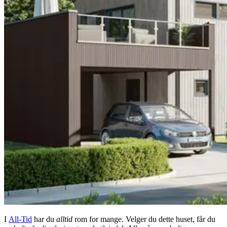
I
All-Tid
har du
alltid
rom for mange. Velger du dette huset, får du