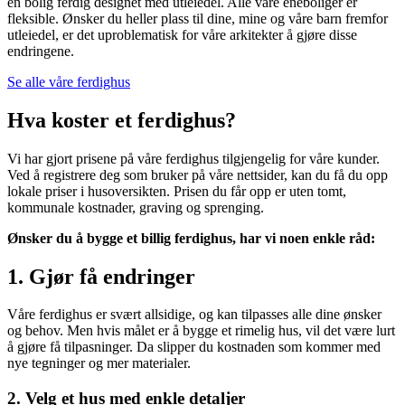
en bolig ferdig designet med utleiedel. Alle våre eneboliger er
fleksible. Ønsker du heller plass til dine, mine og våre barn fremfor
utleiedel, er det uproblematisk for våre arkitekter å gjøre disse
endringene.
Se alle våre ferdighus
Hva koster et ferdighus?
Vi har gjort prisene på våre ferdighus tilgjengelig for våre kunder.
Ved å registrere deg som bruker på våre nettsider, kan du få du opp
lokale priser i husoversikten. Prisen du får opp er uten tomt,
kommunale kostnader, graving og sprenging.
Ønsker du å bygge et billig ferdighus, har vi noen enkle råd:
1. Gjør få endringer
Våre ferdighus er svært allsidige, og kan tilpasses alle dine ønsker
og behov. Men hvis målet er å bygge et rimelig hus, vil det være lurt
å gjøre få tilpasninger. Da slipper du kostnaden som kommer med
nye tegninger og mer materialer.
2. Velg et hus med enkle detaljer