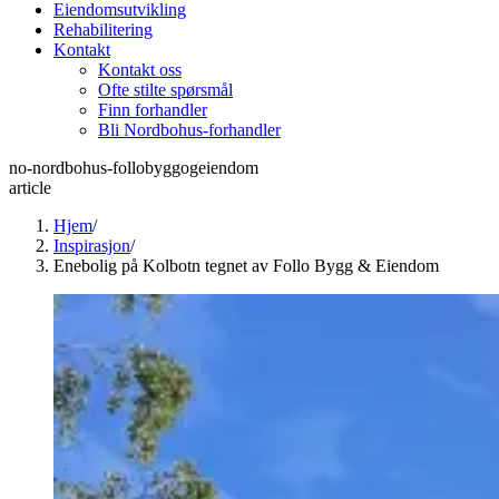
Eiendomsutvikling
Rehabilitering
Kontakt
Kontakt oss
Ofte stilte spørsmål
Finn forhandler
Bli Nordbohus-forhandler
no-nordbohus-follobyggogeiendom
article
Hjem
/
Inspirasjon
/
Enebolig på Kolbotn tegnet av Follo Bygg & Eiendom