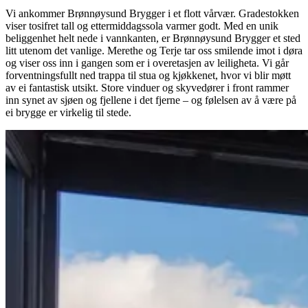
Vi ankommer Brønnøysund Brygger i et flott vårvær. Gradestokken
viser tosifret tall og ettermiddagssola varmer godt. Med en unik
beliggenhet helt nede i vannkanten, er Brønnøysund Brygger et sted
litt utenom det vanlige. Merethe og Terje tar oss smilende imot i døra
og viser oss inn i gangen som er i overetasjen av leiligheta. Vi går
forventningsfullt ned trappa til stua og kjøkkenet, hvor vi blir møtt
av ei fantastisk utsikt. Store vinduer og skyvedører i front rammer
inn synet av sjøen og fjellene i det fjerne – og følelsen av å være på
ei brygge er virkelig til stede.