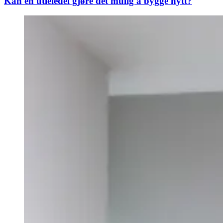
Kan en utleiedel gjøre det mulig å bygge nytt?