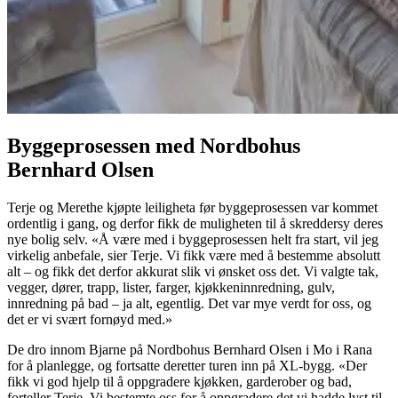
Byggeprosessen med Nordbohus
Bernhard Olsen
Terje og Merethe kjøpte leiligheta før byggeprosessen var kommet
ordentlig i gang, og derfor fikk de muligheten til å skreddersy deres
nye bolig selv. «Å være med i byggeprosessen helt fra start, vil jeg
virkelig anbefale, sier Terje. Vi fikk være med å bestemme absolutt
alt – og fikk det derfor akkurat slik vi ønsket oss det. Vi valgte tak,
vegger, dører, trapp, lister, farger, kjøkkeninnredning, gulv,
innredning på bad – ja alt, egentlig. Det var mye verdt for oss, og
det er vi svært fornøyd med.»
De dro innom Bjarne på Nordbohus Bernhard Olsen i Mo i Rana
for å planlegge, og fortsatte deretter turen inn på XL-bygg. «Der
fikk vi god hjelp til å oppgradere kjøkken, garderober og bad,
forteller Terje. Vi bestemte oss for å oppgradere det vi hadde lyst til.