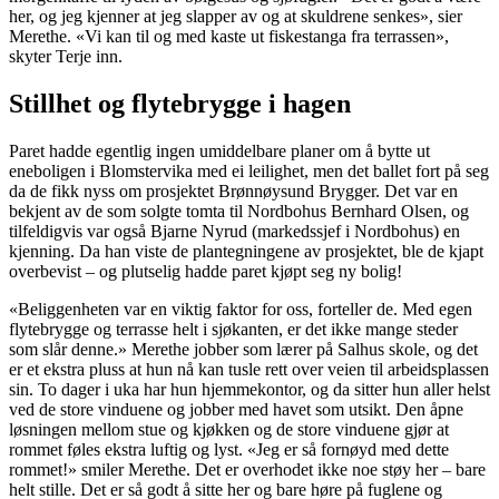
her, og jeg kjenner at jeg slapper av og at skuldrene senkes», sier
Merethe. «Vi kan til og med kaste ut fiskestanga fra terrassen»,
skyter Terje inn.
Stillhet og flytebrygge i hagen
Paret hadde egentlig ingen umiddelbare planer om å bytte ut
eneboligen i Blomstervika med ei leilighet, men det ballet fort på seg
da de fikk nyss om prosjektet Brønnøysund Brygger. Det var en
bekjent av de som solgte tomta til Nordbohus Bernhard Olsen, og
tilfeldigvis var også Bjarne Nyrud (markedssjef i Nordbohus) en
kjenning. Da han viste de plantegningene av prosjektet, ble de kjapt
overbevist – og plutselig hadde paret kjøpt seg ny bolig!
«Beliggenheten var en viktig faktor for oss, forteller de. Med egen
flytebrygge og terrasse helt i sjøkanten, er det ikke mange steder
som slår denne.» Merethe jobber som lærer på Salhus skole, og det
er et ekstra pluss at hun nå kan tusle rett over veien til arbeidsplassen
sin. To dager i uka har hun hjemmekontor, og da sitter hun aller helst
ved de store vinduene og jobber med havet som utsikt. Den åpne
løsningen mellom stue og kjøkken og de store vinduene gjør at
rommet føles ekstra luftig og lyst. «Jeg er så fornøyd med dette
rommet!» smiler Merethe. Det er overhodet ikke noe støy her – bare
helt stille. Det er så godt å sitte her og bare høre på fuglene og