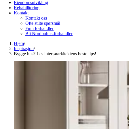
Eiendomsutvikling
Rehabilitering
Kontakt
Kontakt oss
Ofte stilte spørsmål
Finn forhandler
Bli Nordbohus-forhandler
Hjem
/
Inspirasjon
/
Bygge hus? Les interiørarkitektens beste tips!