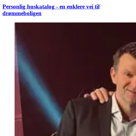
Personlig huskatalog - en enklere vei til
drømmeboligen