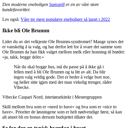
Den moderne eneboligen
Samspill
er en av våre store
kundefavoritter.
Les også:
Våre tre mest populære eneboliger så langt i 2022
Ikke bli Ole Brumm
Lider du av det velkjente Ole Brumm-syndromet? Mange synes det
er vanskelig å ta valg, og har derfor lett for å svare det samme som
Ole Brumm da han fikk valget mellom melk eller honning til brødet:
«ja, takk, begge deler.»
Når du skal bygge hus, må du passe på å ikke gå i
fellen med å bli Ole Brumm og ta litt av alt. Da blir
ingen valg veldig gode. Det er bedre å velge bort noe,
og heller sitte igjen med det man virkelig trenger, råder
Vibecke.
Vibecke Caspari Nord, interiørarkitekt i Mestergruppen
Skill mellom hva som er «need to have» og hva som er «nice to
have». Prioriter de løsningene som er helt nødvendige først, så kan
alt annet bli en bonus dersom budsjettet tillater det.
Se for deg en typisk hverdag i huset