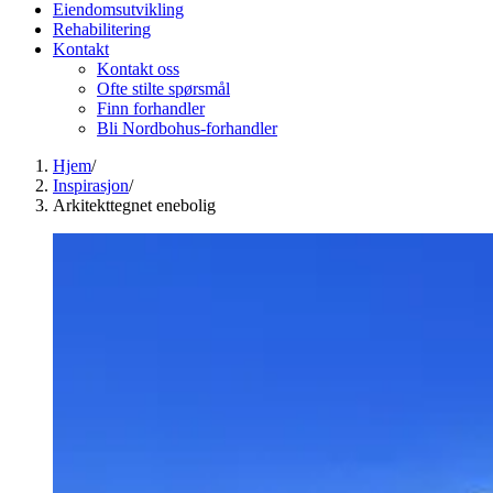
Eiendomsutvikling
Rehabilitering
Kontakt
Kontakt oss
Ofte stilte spørsmål
Finn forhandler
Bli Nordbohus-forhandler
Hjem
/
Inspirasjon
/
Arkitekttegnet enebolig