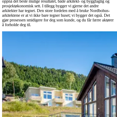
oppnå det beste mulige resultatet, både arkitekt- og byggfaglig og
prosjektøkonomisk sett. I tillegg bygger vi gjerne det andre
arkitekter har tegnet. Den store fordelen med å bruke Nordbohus-
arkitektene er at vi ikke bare tegner huset; vi bygger det også. Det
gjør prosessen smidigere for deg som kunde, og du får færre aktører
å forholde deg til.