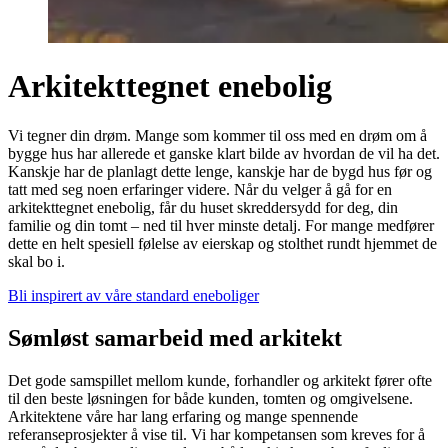
Arkitekttegnet enebolig
Vi tegner din drøm. Mange som kommer til oss med en drøm om å
bygge hus har allerede et ganske klart bilde av hvordan de vil ha det.
Kanskje har de planlagt dette lenge, kanskje har de bygd hus før og
tatt med seg noen erfaringer videre. Når du velger å gå for en
arkitekttegnet enebolig, får du huset skreddersydd for deg, din
familie og din tomt – ned til hver minste detalj. For mange medfører
dette en helt spesiell følelse av eierskap og stolthet rundt hjemmet de
skal bo i.
Bli inspirert av våre standard eneboliger
Sømløst samarbeid med arkitekt
Det gode samspillet mellom kunde, forhandler og arkitekt fører ofte
til den beste løsningen for både kunden, tomten og omgivelsene.
Arkitektene våre har lang erfaring og mange spennende
referanseprosjekter å vise til. Vi har kompetansen som kreves for å