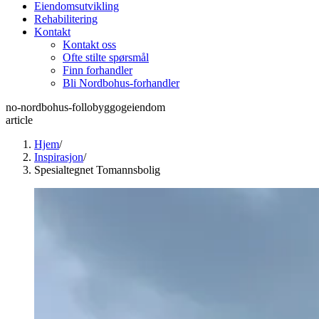
Eiendomsutvikling
Rehabilitering
Kontakt
Kontakt oss
Ofte stilte spørsmål
Finn forhandler
Bli Nordbohus-forhandler
no-nordbohus-follobyggogeiendom
article
Hjem
/
Inspirasjon
/
Spesialtegnet Tomannsbolig