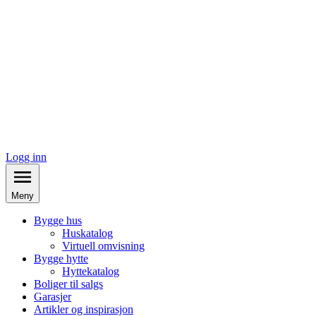
Logg inn
Meny
Bygge hus
Huskatalog
Virtuell omvisning
Bygge hytte
Hyttekatalog
Boliger til salgs
Garasjer
Artikler og inspirasjon