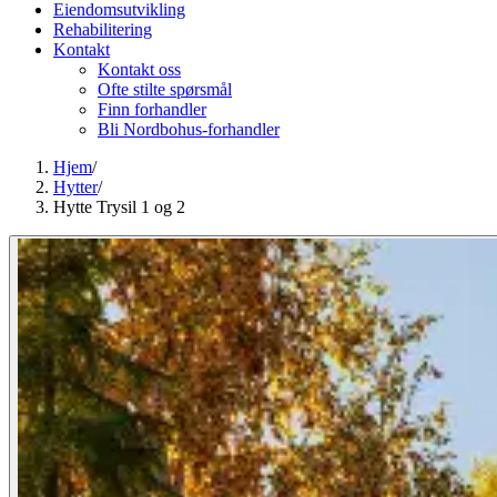
Eiendomsutvikling
Rehabilitering
Kontakt
Kontakt oss
Ofte stilte spørsmål
Finn forhandler
Bli Nordbohus-forhandler
Hjem
/
Hytter
/
Hytte Trysil 1 og 2