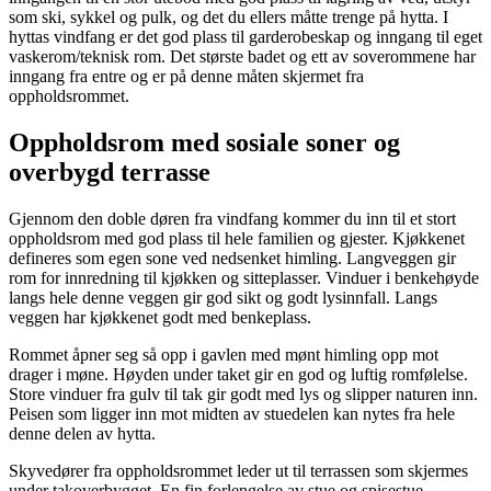
som ski, sykkel og pulk, og det du ellers måtte trenge på hytta. I
hyttas vindfang er det god plass til garderobeskap og inngang til eget
vaskerom/teknisk rom. Det største badet og ett av soverommene har
inngang fra entre og er på denne måten skjermet fra
oppholdsrommet.
Oppholdsrom med sosiale soner og
overbygd terrasse
Gjennom den doble døren fra vindfang kommer du inn til et stort
oppholdsrom med god plass til hele familien og gjester. Kjøkkenet
defineres som egen sone ved nedsenket himling. Langveggen gir
rom for innredning til kjøkken og sitteplasser. Vinduer i benkehøyde
langs hele denne veggen gir god sikt og godt lysinnfall. Langs
veggen har kjøkkenet godt med benkeplass.
Rommet åpner seg så opp i gavlen med mønt himling opp mot
drager i møne. Høyden under taket gir en god og luftig romfølelse.
Store vinduer fra gulv til tak gir godt med lys og slipper naturen inn.
Peisen som ligger inn mot midten av stuedelen kan nytes fra hele
denne delen av hytta.
Skyvedører fra oppholdsrommet leder ut til terrassen som skjermes
under takoverbygget. En fin forlengelse av stue og spisestue.