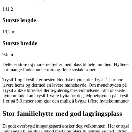
141,2
Største lengde
19,2 m
Største bredde
9,6 m
Dette er store og moderne hytter med plass til hele familien. Hyttene
har mange funksjonelle rom og flotte sosiale soner.
Trysil 1 og Trysil 2 er nesten identiske hytter, der Trysil 1 har noe
lavere hems og dermed en lavere mønehøyde. Om mønehøyden på
Trysil 2 ikke tilfredsstiller reguleringsbestemmelsene i ditt ønskede
hytteområde kan Trysil 1 være hytta for deg. Mønehøyden på Trysil
1 er på 5.0 meter som gjør den mulig å bygge i flere hyttekommuner.
Stor familiehytte med god lagringsplass
Et godt overbygd inngangsparti ønsker deg velkommen. Her er også
inngangen til en stor utebod med god plass til lagring av ved, utstyr