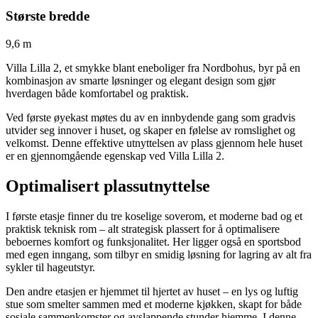
Største bredde
9,6 m
Villa Lilla 2, et smykke blant eneboliger fra Nordbohus, byr på en
kombinasjon av smarte løsninger og elegant design som gjør
hverdagen både komfortabel og praktisk.
Ved første øyekast møtes du av en innbydende gang som gradvis
utvider seg innover i huset, og skaper en følelse av romslighet og
velkomst. Denne effektive utnyttelsen av plass gjennom hele huset
er en gjennomgående egenskap ved Villa Lilla 2.
Optimalisert plassutnyttelse
I første etasje finner du tre koselige soverom, et moderne bad og et
praktisk teknisk rom – alt strategisk plassert for å optimalisere
beboernes komfort og funksjonalitet. Her ligger også en sportsbod
med egen inngang, som tilbyr en smidig løsning for lagring av alt fra
sykler til hageutstyr.
Den andre etasjen er hjemmet til hjertet av huset – en lys og luftig
stue som smelter sammen med et moderne kjøkken, skapt for både
sosiale sammenkomster og avslappende stunder hjemme. I denne