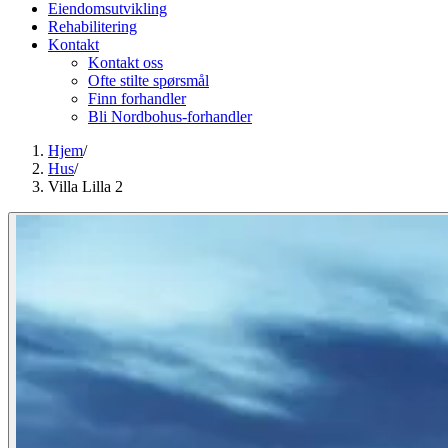
Eiendomsutvikling
Rehabilitering
Kontakt
Kontakt oss
Ofte stilte spørsmål
Finn forhandler
Bli Nordbohus-forhandler
Hjem
/
Hus
/
Villa Lilla 2