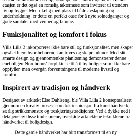
etasjen er det også en romslig takterrasse som inviterer til utendørs
liv og hygge. Med rikelig med plass til både avslapning og
underholdning, er dette en perfekt oase for å nyte solnedganger og
gode samtaler med venner og familie.
Funksjonalitet og komfort i fokus
Villa Lilla 2 inkorporerer ikke bare stil og funksjonalitet, men skaper
også et hjem hvor beboerne kan trives og skape minner. Med sitt
smarte design og gjennomtenkte planløsning demonstrerer denne
eneboligen Nordbohus' forpliktelse til å tilby boliger som ikke bare
oppfyller, men overgår, forventningene til moderne livsstil og
komfort.
Inspirert av tradisjon og håndverk
Designet av arkitekt Else Dahlseng, ble Villa Lilla 2 konseptualisert
gjennom en kreativ prosess som tok inspirasjon fra kunsthåndverk,
særlig strikkemønstre og treskjæringstradisjoner. Ved å dykke ned i
detaljene av disse tradisjonene, overførte arkitektene teknikkene fra
håndverket til boligdesign.
Dette gamle håndverket har blitt transformert til en ny