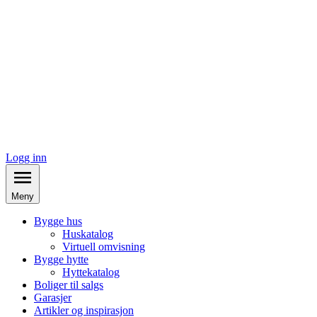
Logg inn
Meny
Bygge hus
Huskatalog
Virtuell omvisning
Bygge hytte
Hyttekatalog
Boliger til salgs
Garasjer
Artikler og inspirasjon