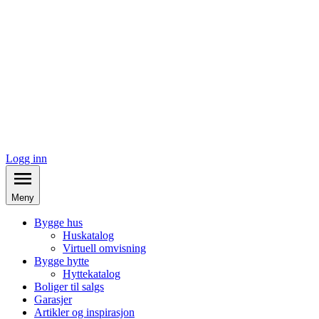
Logg inn
Meny
Bygge hus
Huskatalog
Virtuell omvisning
Bygge hytte
Hyttekatalog
Boliger til salgs
Garasjer
Artikler og inspirasjon