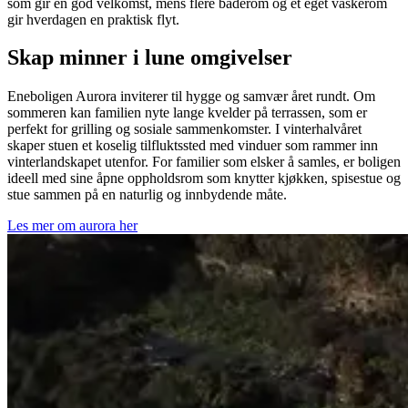
som gir en god velkomst, mens flere baderom og et eget vaskerom
gir hverdagen en praktisk flyt.
Skap minner i lune omgivelser
Eneboligen Aurora inviterer til hygge og samvær året rundt. Om
sommeren kan familien nyte lange kvelder på terrassen, som er
perfekt for grilling og sosiale sammenkomster. I vinterhalvåret
skaper stuen et koselig tilfluktssted med vinduer som rammer inn
vinterlandskapet utenfor. For familier som elsker å samles, er boligen
ideell med sine åpne oppholdsrom som knytter kjøkken, spisestue og
stue sammen på en naturlig og innbydende måte.
Les mer om aurora her