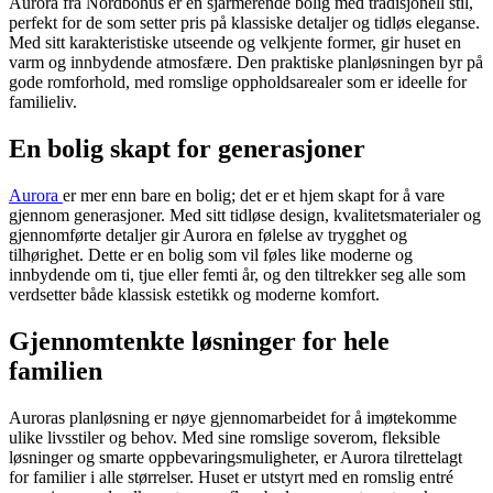
Aurora fra Nordbohus er en sjarmerende bolig med tradisjonell stil,
perfekt for de som setter pris på klassiske detaljer og tidløs eleganse.
Med sitt karakteristiske utseende og velkjente former, gir huset en
varm og innbydende atmosfære. Den praktiske planløsningen byr på
gode romforhold, med romslige oppholdsarealer som er ideelle for
familieliv.
En bolig skapt for generasjoner
Aurora
er mer enn bare en bolig; det er et hjem skapt for å vare
gjennom generasjoner. Med sitt tidløse design, kvalitetsmaterialer og
gjennomførte detaljer gir Aurora en følelse av trygghet og
tilhørighet. Dette er en bolig som vil føles like moderne og
innbydende om ti, tjue eller femti år, og den tiltrekker seg alle som
verdsetter både klassisk estetikk og moderne komfort.
Gjennomtenkte løsninger for hele
familien
Auroras planløsning er nøye gjennomarbeidet for å imøtekomme
ulike livsstiler og behov. Med sine romslige soverom, fleksible
løsninger og smarte oppbevaringsmuligheter, er Aurora tilrettelagt
for familier i alle størrelser. Huset er utstyrt med en romslig entré