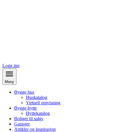
Logg inn
Meny
Bygge hus
Huskatalog
Virtuell omvisning
Bygge hytte
Hyttekatalog
Boliger til salgs
Garasjer
Artikler og inspirasjon