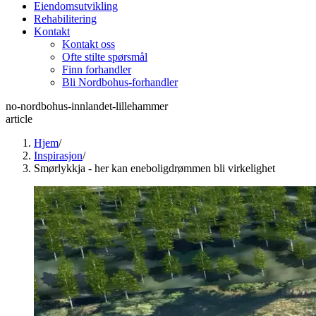
Eiendomsutvikling
Rehabilitering
Kontakt
Kontakt oss
Ofte stilte spørsmål
Finn forhandler
Bli Nordbohus-forhandler
no-nordbohus-innlandet-lillehammer
article
Hjem
/
Inspirasjon
/
Smørlykkja - her kan eneboligdrømmen bli virkelighet