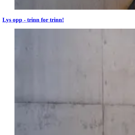
Lys opp - trinn for trinn!