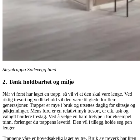
Stryntrappa Spilevegg bred
2. Tenk holdbarhet og miljø
Når vi først har laget en trapp, så vil vi at den skal vare lenge. Ved
riktig tresort og vedlikehold vil den være til glede for flere
generasjoner. Trapper er mye i bruk og utsettes daglig for slitasje og
påkjenninger. Mens furu er en relativt myk tresort, er eik, ask og
valnøtt hardere treslag. Ved å velge en hard tretype i for eksempel
trinn, forlenger du trappens levetid. Den vil i tillegg holde seg pen
lenger.
Trappene våre er hovedsakelig laget av tre. Bruk av treverk har liten