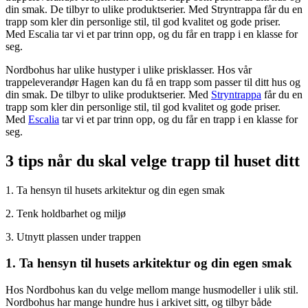
din smak. De tilbyr to ulike produktserier. Med Stryntrappa får du en
trapp som kler din personlige stil, til god kvalitet og gode priser.
Med Escalia tar vi et par trinn opp, og du får en trapp i en klasse for
seg.
Nordbohus har ulike hustyper i ulike prisklasser. Hos vår
trappeleverandør Hagen kan du få en trapp som passer til ditt hus og
din smak. De tilbyr to ulike produktserier. Med
Stryntrappa
får du en
trapp som kler din personlige stil, til god kvalitet og gode priser.
Med
Escalia
tar vi et par trinn opp, og du får en trapp i en klasse for
seg.
3 tips når du skal velge trapp til huset ditt
1. Ta hensyn til husets arkitektur og din egen smak
2. Tenk holdbarhet og miljø
3. Utnytt plassen under trappen
1. Ta hensyn til husets arkitektur og din egen smak
Hos Nordbohus kan du velge mellom mange husmodeller i ulik stil.
Nordbohus har mange hundre hus i arkivet sitt, og tilbyr både