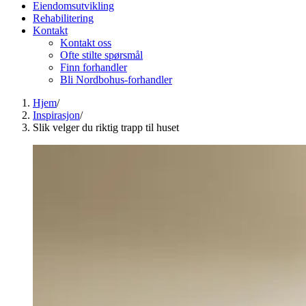
Eiendomsutvikling
Rehabilitering
Kontakt
Kontakt oss
Ofte stilte spørsmål
Finn forhandler
Bli Nordbohus-forhandler
Hjem
/
Inspirasjon
/
Slik velger du riktig trapp til huset