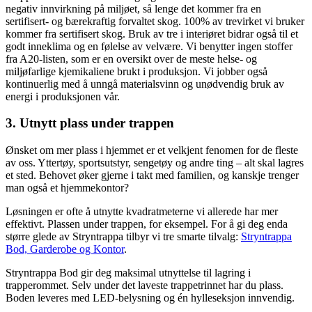
negativ innvirkning på miljøet, så lenge det kommer fra en
sertifisert- og bærekraftig forvaltet skog. 100% av trevirket vi bruker
kommer fra sertifisert skog. Bruk av tre i interiøret bidrar også til et
godt inneklima og en følelse av velvære. Vi benytter ingen stoffer
fra A20-listen, som er en oversikt over de meste helse- og
miljøfarlige kjemikaliene brukt i produksjon. Vi jobber også
kontinuerlig med å unngå materialsvinn og unødvendig bruk av
energi i produksjonen vår.
3. Utnytt plass under trappen
Ønsket om mer plass i hjemmet er et velkjent fenomen for de fleste
av oss. Yttertøy, sportsutstyr, sengetøy og andre ting – alt skal lagres
et sted. Behovet øker gjerne i takt med familien, og kanskje trenger
man også et hjemmekontor?
Løsningen er ofte å utnytte kvadratmeterne vi allerede har mer
effektivt. Plassen under trappen, for eksempel. For å gi deg enda
større glede av Stryntrappa tilbyr vi tre smarte tilvalg:
Stryntrappa
Bod, Garderobe og Kontor
.
Stryntrappa Bod gir deg maksimal utnyttelse til lagring i
trapperommet. Selv under det laveste trappetrinnet har du plass.
Boden leveres med LED-belysning og én hylleseksjon innvendig.