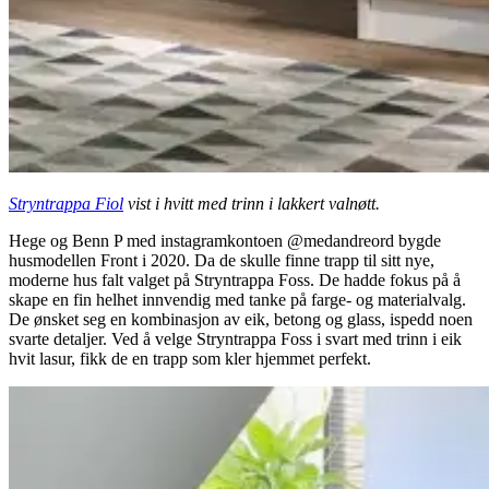
Stryntrappa Fiol
vist i hvitt med trinn i lakkert valnøtt.
Hege og Benn P med instagramkontoen @medandreord bygde
husmodellen Front i 2020. Da de skulle finne trapp til sitt nye,
moderne hus falt valget på Stryntrappa Foss. De hadde fokus på å
skape en fin helhet innvendig med tanke på farge- og materialvalg.
De ønsket seg en kombinasjon av eik, betong og glass, ispedd noen
svarte detaljer. Ved å velge Stryntrappa Foss i svart med trinn i eik
hvit lasur, fikk de en trapp som kler hjemmet perfekt.