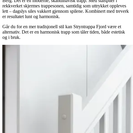
Berg. Det er en moderne, skandinavisk trapp. Med stålspiler i
rekkverket skjermes trappesonen, samtidig som uttrykket oppleves
lett – dagslys siles vakkert gjennom spilene. Kombinert med treverk
er resultatet lunt og harmonisk.
Går du for en mer tradisjonell stil kan Stryntrappa Fjord være et
alternativ. Det er en harmonisk trapp som tåler tiden, både estetisk
og i bruk.