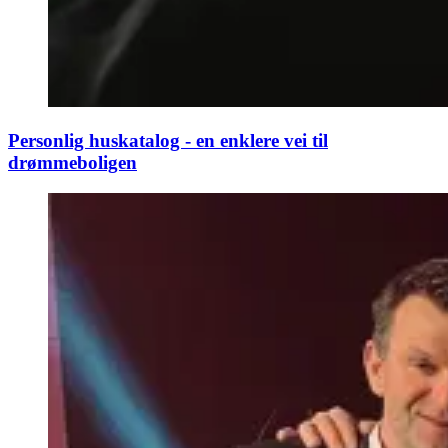
Personlig huskatalog - en enklere vei til
drømmeboligen