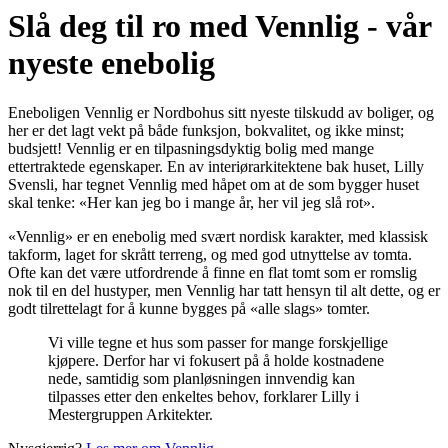
Slå deg til ro med Vennlig - vår
nyeste enebolig
Eneboligen Vennlig er Nordbohus sitt nyeste tilskudd av boliger, og
her er det lagt vekt på både funksjon, bokvalitet, og ikke minst;
budsjett! Vennlig er en tilpasningsdyktig bolig med mange
ettertraktede egenskaper. En av interiørarkitektene bak huset, Lilly
Svensli, har tegnet Vennlig med håpet om at de som bygger huset
skal tenke: «Her kan jeg bo i mange år, her vil jeg slå rot».
«Vennlig» er en enebolig med svært nordisk karakter, med klassisk
takform, laget for skrått terreng, og med god utnyttelse av tomta.
Ofte kan det være utfordrende å finne en flat tomt som er romslig
nok til en del hustyper, men Vennlig har tatt hensyn til alt dette, og er
godt tilrettelagt for å kunne bygges på «alle slags» tomter.
Vi ville tegne et hus som passer for mange forskjellige
kjøpere. Derfor har vi fokusert på å holde kostnadene
nede, samtidig som planløsningen innvendig kan
tilpasses etter den enkeltes behov, forklarer Lilly i
Mestergruppen Arkitekter.