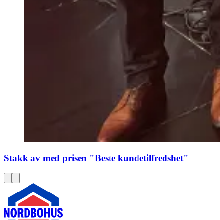
Stakk av med prisen "Beste kundetilfredshet"