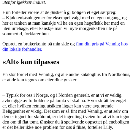
utenfor kjøkkenvinduet.
Hun forteller videre at de ønsket å gi boligen et eget særpreg:
– Kjøkkenløsningen er for eksempel valgt med en egen utgang, og
her er tanken at man kanskje vil ha en egen hageflekk her med en
liten urtehage, eller kanskje man vil nyte morgenkaffen ute på
sommertid, forklarer hun.
Opprett en brukerkonto på min side og
finn din pris på Vennlig hos
din lokale forhandler.
«Alt» kan tilpasses
En stor fordel med Vennlig, og alle andre kataloghus fra Nordbohus,
er at de kan tegnes om etter dine ønsker.
– Typisk for oss i Norge, og i Norden generelt, er at vi er veldig
avhengige av forholdene på tomta vi skal ha. Hvor skrått terrenget
er, eller hvilken retning utsikten ligger kan være avgjørende.
Beliggenhet er viktig. Det som er så fint med Vennlig, er at selv om
den er tegnet for skråtomt, er det ingenting i veien for at vi kan tegne
den om til flat tomt. Ønsker du å speilvende oppsettet på eneboligen
er det heller ikke noe problem for oss å fikse, forteller Lilly.