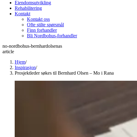
Eiendomsutvikling
Rehabilitering
Kontakt
Kontakt oss
Ofte stilte spørsmål
Finn forhandler
Bli Nordbohus-forhandler
no-nordbohus-bernhardolsenas
article
Hjem
/
Inspirasjon
/
Prosjektleder søkes til Bernhard Olsen – Mo i Rana