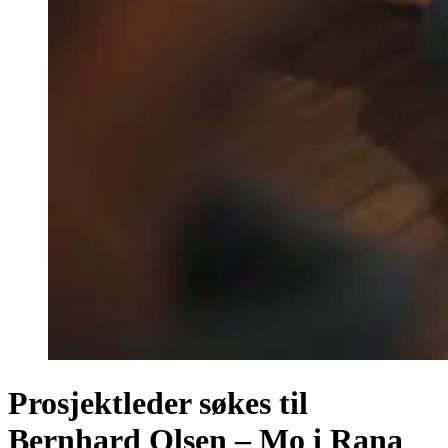
Prosjektleder søkes til
Bernhard Olsen – Mo i Rana