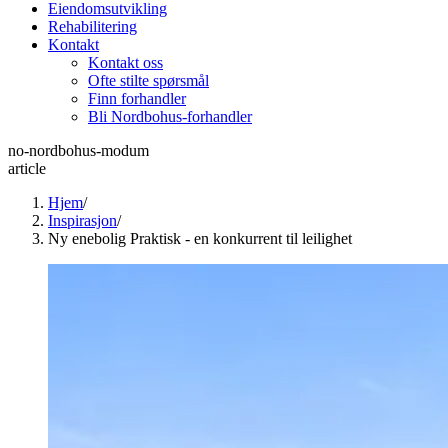
Eiendomsutvikling
Rehabilitering
Kontakt
Kontakt oss
Ofte stilte spørsmål
Finn forhandler
Bli Nordbohus-forhandler
no-nordbohus-modum
article
Hjem
/
Inspirasjon
/
Ny enebolig Praktisk - en konkurrent til leilighet