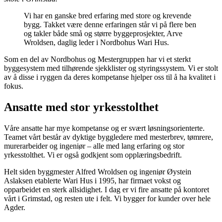
Vi har en ganske bred erfaring med store og krevende
bygg. Takket være denne erfaringen står vi på flere ben
og takler både små og større byggeprosjekter, Arve
Wroldsen, daglig leder i Nordbohus Wari Hus.
Som en del av Nordbohus og Mestergruppen har vi et sterkt
byggesystem med tilhørende sjekklister og styringssystem. Vi er stolt
av å disse i ryggen da deres kompetanse hjelper oss til å ha kvalitet i
fokus.
Ansatte med stor yrkesstolthet
Våre ansatte har mye kompetanse og er svært løsningsorienterte.
Teamet vårt består av dyktige byggledere med mesterbrev, tømrere,
murerarbeider og ingeniør – alle med lang erfaring og stor
yrkesstolthet. Vi er også godkjent som opplæringsbedrift.
Helt siden byggmester Alfred Wroldsen og ingeniør Øystein
Aslaksen etablerte Wari Hus i 1995, har firmaet vokst og
opparbeidet en sterk allsidighet. I dag er vi fire ansatte på kontoret
vårt i Grimstad, og resten ute i felt. Vi bygger for kunder over hele
Agder.