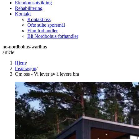
Eiendomsutvikling
Rehabilitering
Kontakt
Kontakt oss
Ofte stilte spørsmål
Finn forhandler
Bli Nordbohus-forhandler
no-nordbohus-warihus
article
Hjem
/
Inspirasjon
/
Om oss - Vi lever av å levere bra