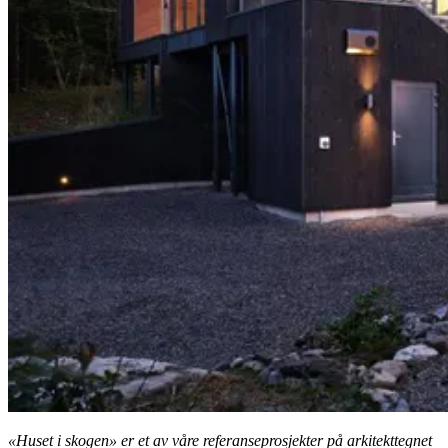
«Huset i skogen» er et av våre referanseprosjekter på arkitekttegnet