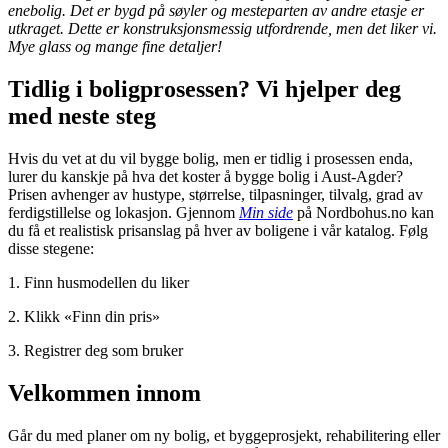
enebolig. Det er bygd på søyler og mesteparten av andre etasje er
utkraget. Dette er konstruksjonsmessig utfordrende, men det liker vi.
Mye glass og mange fine detaljer!
Tidlig i boligprosessen? Vi hjelper deg
med neste steg
Hvis du vet at du vil bygge bolig, men er tidlig i prosessen enda,
lurer du kanskje på hva det koster å bygge bolig i Aust-Agder?
Prisen avhenger av hustype, størrelse, tilpasninger, tilvalg, grad av
ferdigstillelse og lokasjon. Gjennom
Min side
på Nordbohus.no kan
du få et realistisk prisanslag på hver av boligene i vår katalog. Følg
disse stegene:
1. Finn husmodellen du liker
2. Klikk «Finn din pris»
3. Registrer deg som bruker
Velkommen innom
Går du med planer om ny bolig, et byggeprosjekt, rehabilitering eller