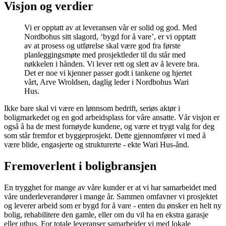
Visjon og verdier
Vi er opptatt av at leveransen vår er solid og god. Med
Nordbohus sitt slagord, ‘bygd for å vare’, er vi opptatt
av at prosess og utførelse skal være god fra første
planleggingsmøte med prosjektleder til du står med
nøkkelen i hånden. Vi lever rett og slett av å levere bra.
Det er noe vi kjenner passer godt i tankene og hjertet
vårt, Arve Wroldsen, daglig leder i Nordbohus Wari
Hus.
Ikke bare skal vi være en lønnsom bedrift, seriøs aktør i
boligmarkedet og en god arbeidsplass for våre ansatte. Vår visjon er
også å ha de mest fornøyde kundene, og være et trygt valg for deg
som står fremfor et byggeprosjekt. Dette gjennomfører vi med å
være blide, engasjerte og strukturerte - ekte Wari Hus-ånd.
Fremoverlent i boligbransjen
En trygghet for mange av våre kunder er at vi har samarbeidet med
våre underleverandører i mange år. Sammen omfavner vi prosjektet
og leverer arbeid som er bygd for å vare - enten du ønsker en helt ny
bolig, rehabilitere den gamle, eller om du vil ha en ekstra garasje
eller uthus. For totale leveranser samarbeider vi med lokale